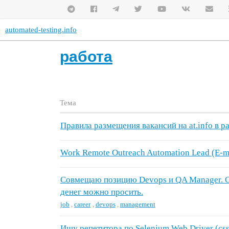
automated-testing.info
работа
Тема
Правила размещения вакансий на at.info в р
Work Remote Outreach Automation Lead (E-m
Совмещаю позицию Devops и QA Manager. Оп
денег можно просить.
job
,
career
,
devops
,
management
Ищу репетитора по Selenium Web Driver (css, 