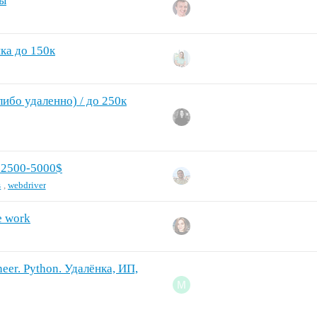
ты
нка до 150к
либо удаленно) / до 250к
, 2500-5000$
s
,
webdriver
e work
er. Python. Удалёнка, ИП,