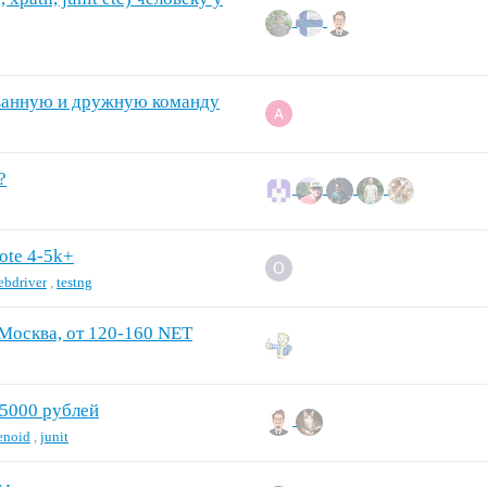
ванную и дружную команду
?
ote 4-5k+
ebdriver
,
testng
 Москва, от 120-160 NET
15000 рублей
enoid
,
junit