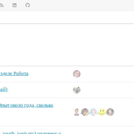
азделе Работа
ail)
ыт около года, сколько
xpath, junit etc) человеку у