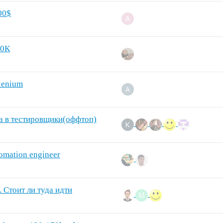
00$
50К
lenium
а в тестировщики(оффтоп)
omation engineer
. Стоит ли туда идти