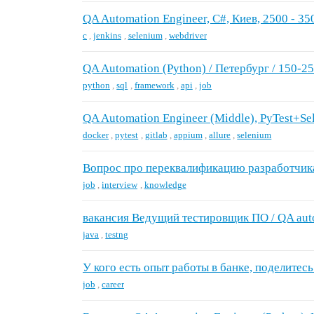
QA Automation Engineer, C#, Киев, 2500 - 35
c
,
jenkins
,
selenium
,
webdriver
QA Automation (Python) / Петербург / 150-2
python
,
sql
,
framework
,
api
,
job
QA Automation Engineer (Middle), PyTest+Se
docker
,
pytest
,
gitlab
,
appium
,
allure
,
selenium
Вопрос про переквалификацию разработчик
job
,
interview
,
knowledge
вакансия Ведущий тестировщик ПО / QA aut
java
,
testng
У кого есть опыт работы в банке, поделитесь
job
,
career