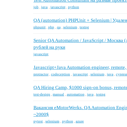
Test Automation Consultant на разные проек
job
,
java
,
javascript
,
python
QA (automation) PHPUnit + Selenium | Удале
phpunit
,
php
,
qa
,
selenium
,
testng
Senior QA Automation / JavaScript / Москва (
рублей на руки
javascript
Javascript+Java Automation engineer, remote
protractor
,
codeception
,
javascript
,
selenium
,
java
,
cypres
QA Hiring Camp, $1000 sign-on bonus, remot
test-design
,
manual
,
automation
,
java
,
testng
Вакансия eMotorWerks. QA Automation Engine
~2000$
pytest
,
selenium
,
python
,
azure