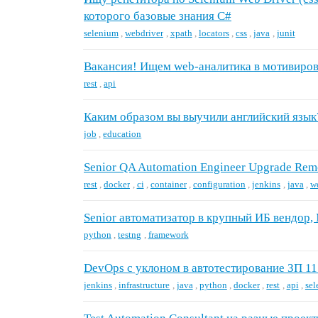
которого базовые знания C#
selenium
,
webdriver
,
xpath
,
locators
,
css
,
java
,
junit
Вакансия! Ищем web-аналитика в мотивиро
rest
,
api
Каким образом вы выучили английский язык
job
,
education
Senior QA Automation Engineer Upgrade Rem
rest
,
docker
,
ci
,
container
,
configuration
,
jenkins
,
java
,
w
Senior автоматизатор в крупный ИБ вендор,
python
,
testng
,
framework
DevOps с уклоном в автотестирование ЗП 1
jenkins
,
infrastructure
,
java
,
python
,
docker
,
rest
,
api
,
sel