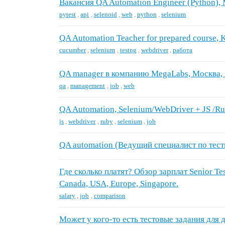
Вакансия QA Automation Engineer (Python), 
pytest
,
api
,
selenoid
,
web
,
python
,
selenium
QA Automation Teacher for prepared course,
cucumber
,
selenium
,
testng
,
webdriver
,
работа
QA manager в компанию MegaLabs, Москва, 1
qa
,
management
,
job
,
web
QA Automation, Selenium/WebDriver + JS /R
js
,
webdriver
,
ruby
,
selenium
,
job
QA automation (Ведущий специалист по тес
Где сколько платят? Обзор зарплат Senior Te
Canada, USA, Europe, Singapore.
salary
,
job
,
comparison
Может у кого-то есть тестовые задания для