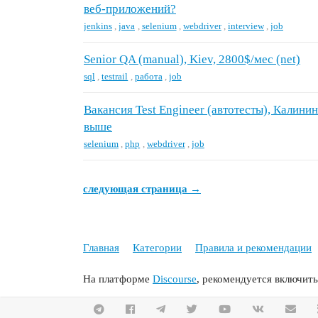
веб-приложений?
jenkins
,
java
,
selenium
,
webdriver
,
interview
,
job
Senior QA (manual), Kiev, 2800$/мес (net)
sql
,
testrail
,
работа
,
job
Вакансия Test Engineer (автотесты), Калинин
выше
selenium
,
php
,
webdriver
,
job
следующая страница →
Главная
Категории
Правила и рекомендации
На платформе
Discourse
, рекомендуется включить 