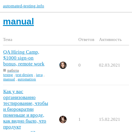
automated-testing.info
manual
Тема
Ответов
Активность
QA Hiring Camp,
$1000 sign-on
bonus, remote work
0
02.03.2021
работа
testng
,
test-design
,
java
,
manual
,
automation
Как у вас
организованно
тестирование, чтобы
и бюрократии
поменьше и вроде,
1
15.02.2021
как видно было, что
продукт