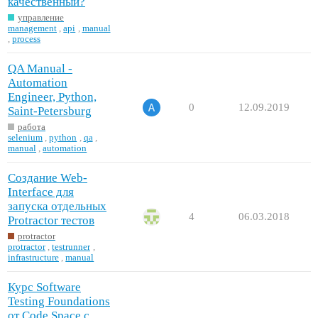
качественный?
управление
management
,
api
,
manual
,
process
QA Manual -
Automation
Engineer, Python,
0
12.09.2019
Saint-Petersburg
работа
selenium
,
python
,
qa
,
manual
,
automation
Создание Web-
Interface для
запуска отдельных
4
06.03.2018
Protractor тестов
protractor
protractor
,
testrunner
,
infrastructure
,
manual
Курс Software
Testing Foundations
от Code Space c