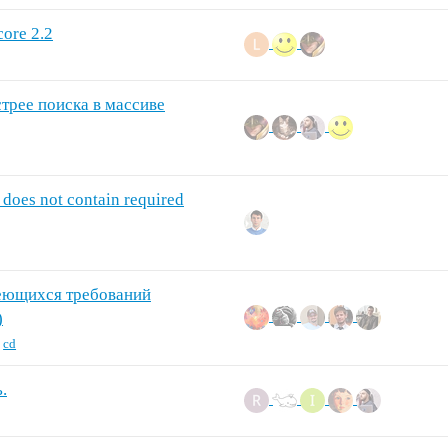
core 2.2
трее поиска в массиве
 does not contain required
еющихся требований
)
,
cd
.