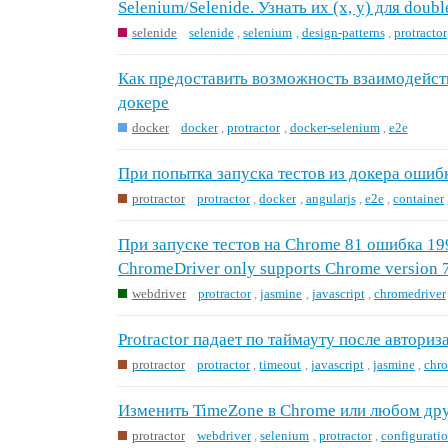
Selenium/Selenide. Узнать их (x, y) для doubl
selenide
selenide
,
selenium
,
design-patterns
,
protractor
Как предоставить возможность взаимодейст
докере
docker
docker
,
protractor
,
docker-selenium
,
e2e
При попытка запуска тестов из докера ошибка
protractor
protractor
,
docker
,
angularjs
,
e2e
,
container
При запуcке тестов на Chrome 81 ошибка 199
ChromeDriver only supports Chrome version 
webdriver
protractor
,
jasmine
,
javascript
,
chromedriver
Protractor падает по таймауту после авториз
protractor
protractor
,
timeout
,
javascript
,
jasmine
,
chr
Изменить TimeZone в Chrome или любом др
protractor
webdriver
,
selenium
,
protractor
,
configurati