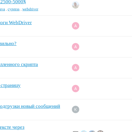
, 2500-5000$
ava
,
cypress
,
webdriver
 логи WebDriver
вильно?
елленного скрипта
 страницу
t
 подгрузки новый сообщений
ексте через