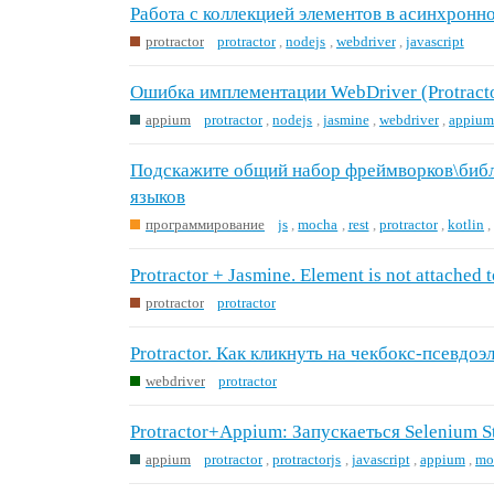
Работа с коллекцией элементов в асинхронн
protractor
protractor
,
nodejs
,
webdriver
,
javascript
Ошибка имплементации WebDriver (Protract
appium
protractor
,
nodejs
,
jasmine
,
webdriver
,
appiu
Подскажите общий набор фреймворков\библ
языков
программирование
js
,
mocha
,
rest
,
protractor
,
kotlin
Protractor + Jasmine. Element is not attached
protractor
protractor
Protractor. Как кликнуть на чекбокс-псевдоэ
webdriver
protractor
Protractor+Appium: Запускаеться Selenium 
appium
protractor
,
protractorjs
,
javascript
,
appium
,
mo