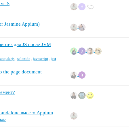
ом JS
or Jasmine Appium)
m
иотек для JS после JVM
,
angularjs
,
selenide
,
javascript
,
jest
 to the page document
лемент?
Standalone вместо Appium
bile