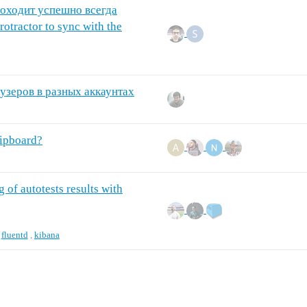
роходит успешно всегда
otractor to sync with the
узеров в разных аккаунтах
lipboard?
of autotests results with
,
fluentd
,
kibana