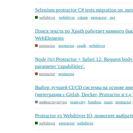
Selenium protractor C# tests migration on .net
webdriver
webdriver
,
csharp
,
protractor
,
.net
Поиск текста по Xpath работает намного быс
WebElements
protractor
protractor
,
xpath
,
webdriver
Node (ts) Protractor + Safari 12: Request body
parameter 'capabilities'.
protractor
protractor
Выбор лучшей CI/CD системы на основе им
(интеграция с Gitlab, Docker, Protractor и т.д.
инфраструктура
team-city
,
bamboo
,
nunit
,
protractor
Protractor vs Webdriver IO, помогите выбрать
webdriver
protractor
,
webdriver