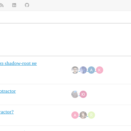
из shadow-root не
otractor
ractor?