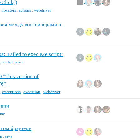
eClick()
,
locators
,
actions
,
webdriver
вия между контейнерами в
:"Failed to exec e2e script"
,
configuration
 "This version of
76"
,
exceptions
,
execution
,
webdriver
ации
ome
угом браузере
on
,
java