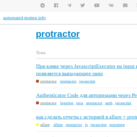
automated-testing.info
protractor
Тема
При клике через JavascriptExecutor на input 
появляется выпадающее окно
protractor
protractor
,
javascript
Authenticator Code для авторизации через Pr
protractor
logging
,
java
,
protractor
,
auth
,
javascript
как сделать отчеты с историей в allure + prot
allure
allure
,
protractor
,
js
,
javascript
,
reporting