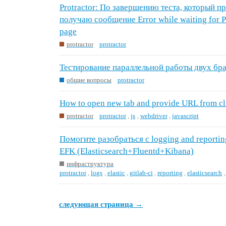
Protractor: По завершению теста, который п
получаю сообщение Error while waiting for Pr
page
protractor
protractor
Тестирование параллельной работы двух бра
общие вопросы
protractor
How to open new tab and provide URL from c
protractor
protractor
,
js
,
webdriver
,
javascript
Помогите разобраться с logging and reporting 
EFK (Elasticsearch+Fluentd+Kibana)
инфраструктура
protractor
,
logs
,
elastic
,
gitlab-ci
,
reporting
,
elasticsearch
следующая страница →