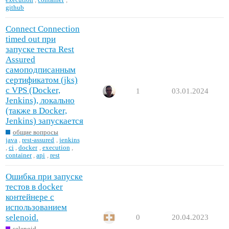
github
Connect Connection
timed out при
запуске теста Rest
Assured
самоподписанным
сертификатом (jks)
с VPS (Docker,
1
03.01.2024
Jenkins), локально
(также в Docker,
Jenkins) запускается
общие вопросы
java
,
rest-assured
,
jenkins
,
ci
,
docker
,
execution
,
container
,
api
,
rest
Ошибка при запуске
тестов в docker
контейнере с
использованием
selenoid.
0
20.04.2023
selenoid