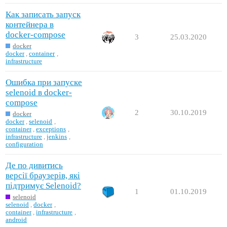
Как записать запуск
контейнера в
docker-compose
3
25.03.2020
docker
docker
,
container
,
infrastructure
Ошибка при запуске
selenoid в docker-
compose
2
30.10.2019
docker
docker
,
selenoid
,
container
,
exceptions
,
infrastructure
,
jenkins
,
configuration
Де по дивитись
версії браузерів, які
підтримує Selenoid?
1
01.10.2019
selenoid
selenoid
,
docker
,
container
,
infrastructure
,
android