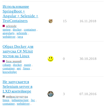
Использование
SpringBoot +
Angular + Selenide +
TestContainers
15
16.11.2018
selenide
spring
,
docker
,
container
,
angularjs
,
selenide
,
webdriver
,
java
Образ Docker для
запуска C# NUnit
тестов на Linux
0
30.10.2018
база знаний
csharp
,
docker
,
nunit
,
container
,
api
,
linux
,
knowledge
Не запускается
Selenium server в
LXD контейнере
3
07.10.2016
инфраструктура
linux
,
infrastructure
,
lxc
,
container
,
webdriver
,