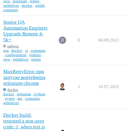
java
,
selenium
,
testng
,
webdriver
,
docker
,
gitlab
,
container
Senior QA
Automation Engineer
Upgrade Remote 4-
5k+
0
04.09.2021
работа
rest
,
docker
,
ci
,
container
,
configuration
,
jenkins
,
java
,
webdriver
,
testng
MaxRetryError при
запуске контейнера
selenium-chrome
1
16.07.2021
docker
docker
,
selenium
,
python
,
pytest
,
api
,
container
,
webdriver
Docker build:
returned a non-zero
code: 1, when test is