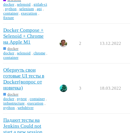
docker
,
selenoid
,
gitlab-ci
,
python
,
selenium
,
api
,
container
,
execution
,
fixture
Docker Compose +
Selenoid + Chrome
на Apple M1
2
13.12.2022
docker
docker
,
selenoid
,
chrome
,
container
Обернуть свои
готовые UI тесты в
Docker(вопрос от
новичка)
3
18.03.2022
docker
docker
,
pytest
,
container
,
infrastructure
,
execution
,
python
,
webdriver
Падают тесты на
Jenkins Could not
start a new session.