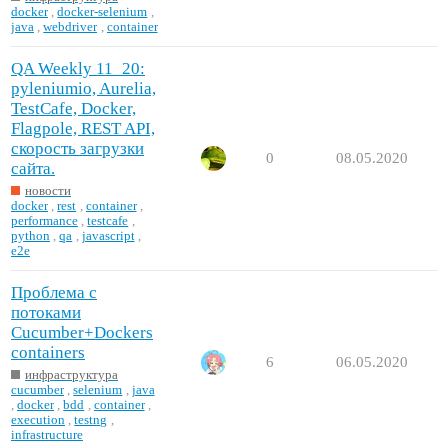
docker
,
docker-selenium
,
java
,
webdriver
,
container
QA Weekly 11_20:
pyleniumio, Aurelia,
TestCafe, Docker,
Flagpole, REST API,
скорость загрузки
0
08.05.2020
сайта.
новости
docker
,
rest
,
container
,
performance
,
testcafe
,
python
,
qa
,
javascript
,
e2e
Проблема с
потоками
Cucumber+Dockers
containers
6
06.05.2020
инфраструктура
cucumber
,
selenium
,
java
,
docker
,
bdd
,
container
,
execution
,
testng
,
infrastructure