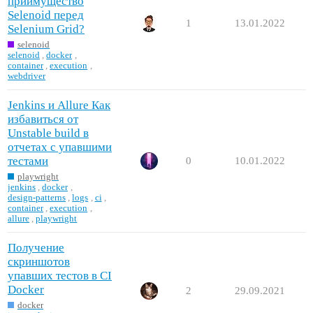
приймущество
Selenoid перед
1
13.01.2022
Selenium Grid?
selenoid
selenoid
,
docker
,
container
,
execution
,
webdriver
Jenkins и Allure Как
избавиться от
Unstable build в
отчетах с упавшими
тестами
0
10.01.2022
playwright
jenkins
,
docker
,
design-patterns
,
logs
,
ci
,
container
,
execution
,
allure
,
playwright
Получение
скриншотов
упавших тестов в CI
Docker
2
29.09.2021
docker