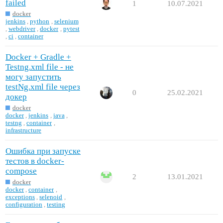
failed
1
10.07.2021
docker
jenkins
,
python
,
selenium
,
webdriver
,
docker
,
pytest
,
ci
,
container
Docker + Gradle +
Testng.xml file - не
могу запустить
testNg.xml file через
0
25.02.2021
докер
docker
docker
,
jenkins
,
java
,
testng
,
container
,
infrastructure
Ошибка при запуске
тестов в docker-
compose
2
13.01.2021
docker
docker
,
container
,
exceptions
,
selenoid
,
configuration
,
testing