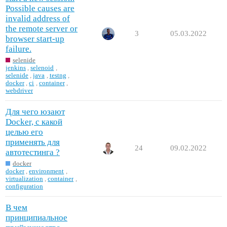
Possible causes are
invalid address of
the remote server or
3
05.03.2022
browser start-up
failure.
selenide
jenkins
,
selenoid
,
selenide
,
java
,
testng
,
docker
,
ci
,
container
,
webdriver
Для чего юзают
Docker, с какой
целью его
применять для
24
09.02.2022
автотестинга ?
docker
docker
,
environment
,
virtualization
,
container
,
configuration
В чем
принципиальное