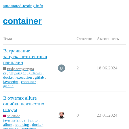
automated-testing.info
container
Тема
Ответов
Активность
Встраивание
запуска автотестов в
пайплайн
2
18.06.2024
инфраструктура
ci
,
playwright
,
gitlab-ci
,
docker
,
execution
,
gitlab
,
javascript
,
container
,
github
В отчетах allure
ошибки неизвестно
откуда
8
23.01.2024
selenide
java
,
selenide
,
junit5
,
allure
,
reporting
,
docker
,
execution
,
container
,