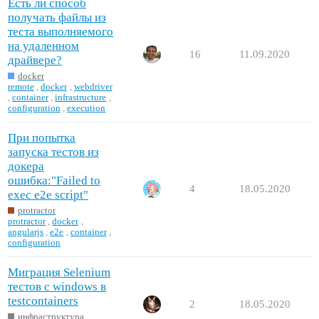
Есть ли способ
получать файлы из
теста выполняемого
на удаленном
16
11.09.2020
драйвере?
docker
remote
,
docker
,
webdriver
,
container
,
infrastructure
,
configuration
,
execution
При попытка
запуска тестов из
докера
ошибка:"Failed to
4
18.05.2020
exec e2e script"
protractor
protractor
,
docker
,
angularjs
,
e2e
,
container
,
configuration
Миграция Selenium
тестов с windows в
testcontainers
2
18.05.2020
инфраструктура