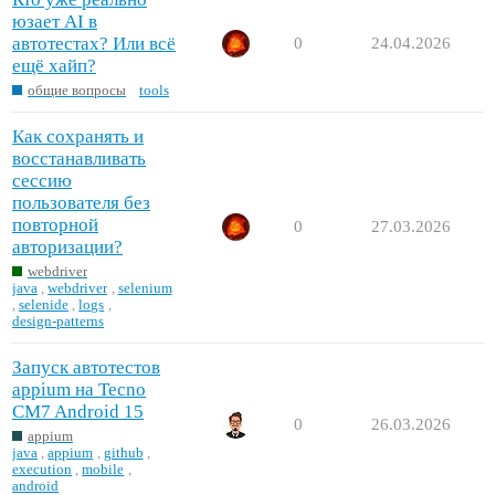
юзает AI в
автотестах? Или всё
0
24.04.2026
ещё хайп?
общие вопросы
tools
Как сохранять и
восстанавливать
сессию
пользователя без
повторной
0
27.03.2026
авторизации?
webdriver
java
,
webdriver
,
selenium
,
selenide
,
logs
,
design-patterns
Запуск автотестов
appium на Tecno
CM7 Android 15
0
26.03.2026
appium
java
,
appium
,
github
,
execution
,
mobile
,
android