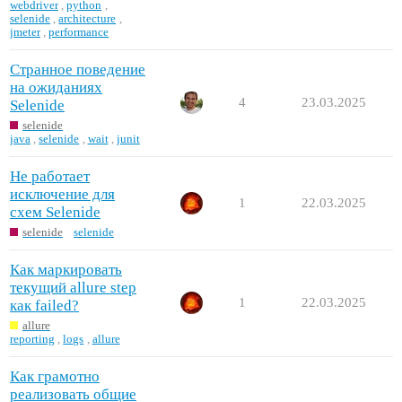
webdriver
,
python
,
selenide
,
architecture
,
jmeter
,
performance
Странное поведение
на ожиданиях
4
23.03.2025
Selenide
selenide
java
,
selenide
,
wait
,
junit
Не работает
исключение для
1
22.03.2025
схем Selenide
selenide
selenide
Как маркировать
текущий allure step
1
22.03.2025
как failed?
allure
reporting
,
logs
,
allure
Как грамотно
реализовать общие