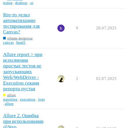
testng
,
desktop
,
ui
Кто-то делал
автоматизацию
тестирования для
9
28.07.2025
Canvas?
общие вопросы
canvas
,
html5
Allure report > при
исполнении
простых тестов не
запускающих
Web/WebDriver -
2
02.07.2025
Execution секция
репорта пустая
allure
reporting
,
execution
,
logs
,
allure
Allure 2. Ошибка
при использовании
@Step.