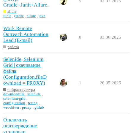
5
02.07.2025
Gradle+Junit+Allure.
allure
junit
,
gradle
,
allure
,
java
Work Remote
Outreach Automation
0
03.06.2025
Lead (E-mail)
работа
Selenide, Selenium
Grid | скачивание
файла
(Configuration.fileD
ownload = PROXY)
1
20.05.2025
инфраструктура
downloadfile
,
selenide
,
selenium-grid
,
configuration
,
testng
,
webdriver
,
proxy
,
gitlab
Отключить
подтверждение
установки