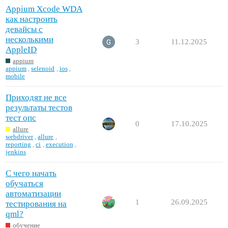
Appium Xcode WDA
как настроить
девайсы с
несколькими
3
11.12.2025
AppleID
appium
appium
,
selenoid
,
ios
,
mobile
Приходят не все
результаты тестов
тест опс
0
17.10.2025
allure
webdriver
,
allure
,
reporting
,
ci
,
execution
,
jenkins
С чего начать
обучаться
автоматизации
1
26.09.2025
тестирования на
qml?
обучение