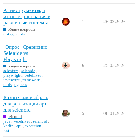
AI инструменты, и
их интегрирования в
1
26.03.2026
различные системы
общие вопросы
testng
,
tools
[Опрос] Сравнение
Selenide vs
Playwright
6
25.03.2026
общие вопросы
selenium
,
selenide
,
playwright
,
webdriver
,
javascript
,
framework
,
tools
,
cypress
Какой язык выбрать
для реализации api
для selenoid
5
08.01.2026
selenoid
java
,
webdriver
,
selenoid
,
kotlin
,
api
,
execution
,
rest