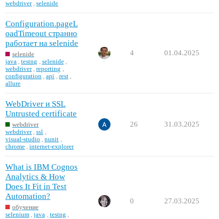
webdriver
,
selenide
Configuration.pageL
oadTimeout странно
работает на selenide
4
01.04.2025
selenide
java
,
testng
,
selenide
,
webdriver
,
reporting
,
configuration
,
api
,
rest
,
allure
WebDriver и SSL
Untrusted certificate
26
31.03.2025
webdriver
webdriver
,
ssl
,
visual-studio
,
nunit
,
chrome
,
internet-explorer
What is IBM Cognos
Analytics & How
Does It Fit in Test
Automation?
0
27.03.2025
обучение
selenium
,
java
,
testng
,