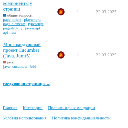
компоненты у
страниц
1
22.03.2025
общие вопросы
page-object
,
playwright
,
page-elements
,
typescript
,
page-factory
,
javascript
,
api
,
rest
Многомодульный
проект Cucumber
1
22.03.2025
(Java, Junit5).
java
java
,
cucumber
,
bdd
следующая страница →
Главная
Категории
Правила и рекомендации
Условия использования
Политика конфиденциальности