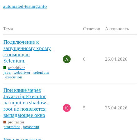
automated-testing.info
Тема
Ответов
Активность
Подключение к
запущенному хрому
с помощью
0
26.04.2026
Selenium.
webdriver
java
,
webdriver
,
selenium
,
execution
При клике через
JavascriptExecutor
на input из shadow-
5
25.04.2026
root не появляется
выпадающее окно
protractor
protractor
,
javascript
Кто уже реально