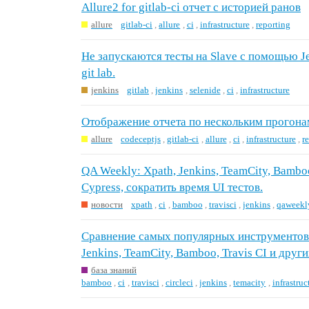
Allure2 for gitlab-ci отчет с историей ранов
allure
gitlab-ci
,
allure
,
ci
,
infrastructure
,
reporting
Не запускаются тесты на Slave с помощью Je
git lab.
jenkins
gitlab
,
jenkins
,
selenide
,
ci
,
infrastructure
Отображение отчета по нескольким прогонам
allure
codeceptjs
,
gitlab-ci
,
allure
,
ci
,
infrastructure
,
r
QA Weekly: Xpath, Jenkins, TeamCity, Bamboo,
Cypress, сократить время UI тестов.
новости
xpath
,
ci
,
bamboo
,
travisci
,
jenkins
,
qaweekl
Сравнение самых популярных инструментов
Jenkins, TeamCity, Bamboo, Travis CI и друг
база знаний
bamboo
,
ci
,
travisci
,
circleci
,
jenkins
,
temacity
,
infrastruc