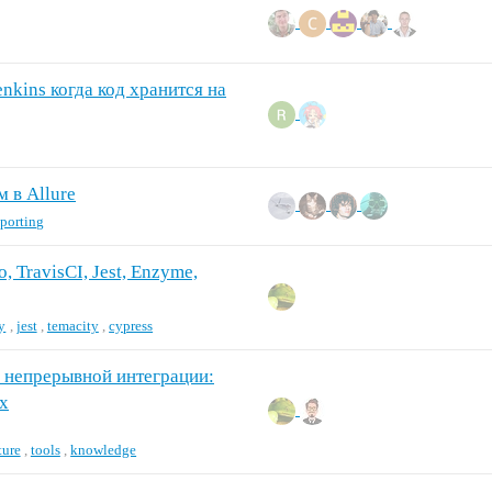
nkins когда код хранится на
 в Allure
eporting
 TravisCI, Jest, Enzyme,
y
,
jest
,
temacity
,
cypress
 непрерывной интеграции:
их
ture
,
tools
,
knowledge