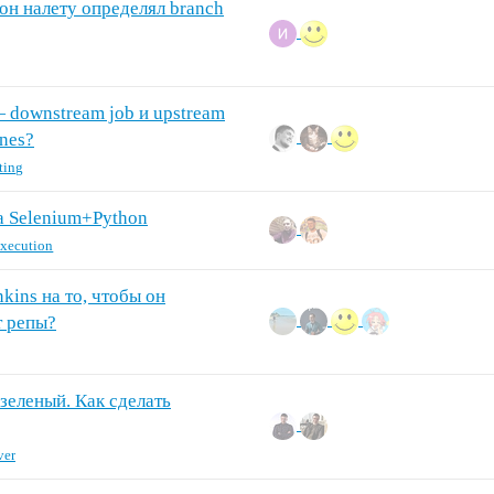
он налету определял branch
— downstream job и upstream
ines?
ting
на Selenium+Python
execution
kins на то, чтобы он
т репы?
 зеленый. Как сделать
ver