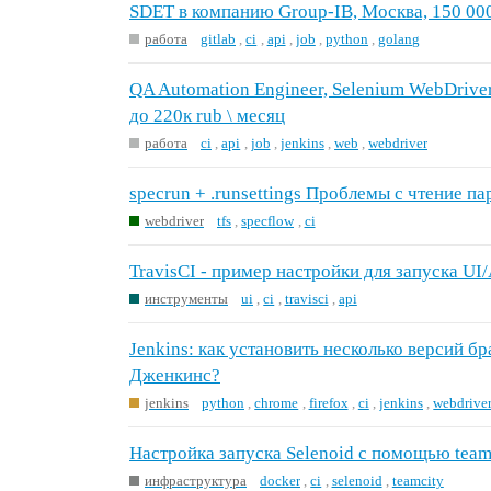
SDET в компанию Group-IB, Москва, 150 000
работа
gitlab
,
ci
,
api
,
job
,
python
,
golang
QA Automation Engineer, Selenium WebDriver
до 220к rub \ месяц
работа
ci
,
api
,
job
,
jenkins
,
web
,
webdriver
specrun + .runsettings Проблемы с чтение па
webdriver
tfs
,
specflow
,
ci
TravisCI - пример настройки для запуска UI/
инструменты
ui
,
ci
,
travisci
,
api
Jenkins: как установить несколько версий бр
Дженкинс?
jenkins
python
,
chrome
,
firefox
,
ci
,
jenkins
,
webdrive
Настройка запуска Selenoid с помощью team
инфраструктура
docker
,
ci
,
selenoid
,
teamcity