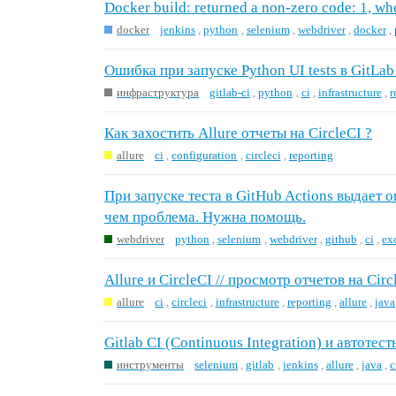
Docker build: returned a non-zero code: 1, when
docker
jenkins
,
python
,
selenium
,
webdriver
,
docker
,
Ошибка при запуске Python UI tests в GitLab
инфраструктура
gitlab-ci
,
python
,
ci
,
infrastructure
,
r
Как захостить Allure отчеты на CircleCI ?
allure
ci
,
configuration
,
circleci
,
reporting
При запуске теста в GitHub Actions выдает о
чем проблема. Нужна помощь.
webdriver
python
,
selenium
,
webdriver
,
github
,
ci
,
ex
Allure и CircleCI // просмотр отчетов на Circ
allure
ci
,
circleci
,
infrastructure
,
reporting
,
allure
,
java
Gitlab CI (Continuous Integration) и автотест
инструменты
selenium
,
gitlab
,
jenkins
,
allure
,
java
,
c