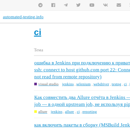
automated-testing.info
ci
Тема
ошибка в Jenkins при подключению к приват
ssh: connect to host github.com port 22: Conne
not read from remote repository)
visual studio
jenkins
,
selenium
,
webdriver
,
testng
,
ci
,
Как совместить два Allure отчёта в Jenkins 
job — в одной upstream job, не используя pip
allure
jenkins
,
allure
,
ci
,
reporting
как включить пакеты в сборку (MSBuild Jenk