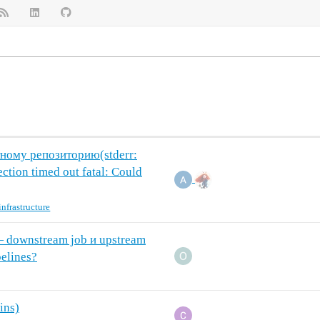
ному репозиторию(stderr:
ction timed out fatal: Could
infrastructure
— downstream job и upstream
elines?
ins)