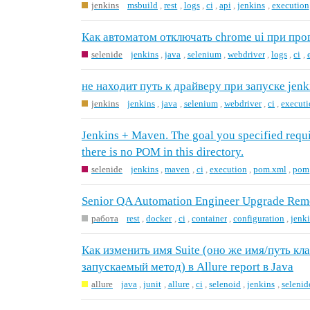
jenkins
msbuild
,
rest
,
logs
,
ci
,
api
,
jenkins
,
execution
Как автоматом отключать chrome ui при про
selenide
jenkins
,
java
,
selenium
,
webdriver
,
logs
,
ci
,
не находит путь к драйверу при запуске jenk
jenkins
jenkins
,
java
,
selenium
,
webdriver
,
ci
,
execut
Jenkins + Maven. The goal you specified requir
there is no POM in this directory.
selenide
jenkins
,
maven
,
ci
,
execution
,
pom.xml
,
pom
Senior QA Automation Engineer Upgrade Rem
работа
rest
,
docker
,
ci
,
container
,
configuration
,
jenk
Как изменить имя Suite (оно же имя/путь кла
запускаемый метод) в Allure report в Java
allure
java
,
junit
,
allure
,
ci
,
selenoid
,
jenkins
,
selenid