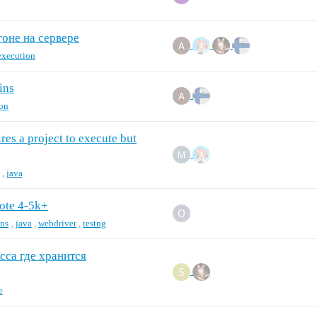
гоне на сервере
execution
ins
ion
es a project to execute but
,
java
ote 4-5k+
ins
,
java
,
webdriver
,
testng
сса где хранится
e