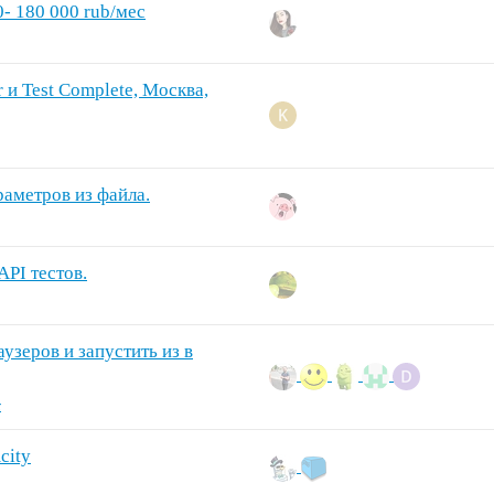
- 180 000 rub/мес
 и Test Complete, Москва,
раметров из файла.
API тестов.
аузеров и запустить из в
r
city