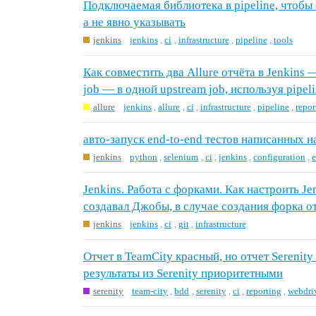
Подключаемая библиотека в pipeline, чтобы 
а не явно указывать
jenkins
jenkins
,
ci
,
infrastructure
,
pipeline
,
tools
Как совместить два Allure отчёта в Jenkins 
job — в одной upstream job, используя pipel
allure
jenkins
,
allure
,
ci
,
infrastructure
,
pipeline
,
repor
авто-запуск end-to-end тестов написанных 
jenkins
python
,
selenium
,
ci
,
jenkins
,
configuration
,
Jenkins. Работа с форками. Как настроить Jen
создавал Джобы, в случае создания форка о
jenkins
jenkins
,
ci
,
git
,
infrastructure
Отчет в TeamCity красный, но отчет Serenity
результаты из Serenity приоритетными
serenity
team-city
,
bdd
,
serenity
,
ci
,
reporting
,
webdri