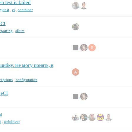
 test is failed
pytest
,
ci
,
container
 CI
eporting
,
allure
шибку. Не могу понять, в
ceptions
,
configuration
leCI
ы
i
,
webdriver