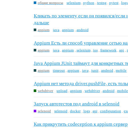
общие вопросы
selenium
,
python
,
testng
,
pytest
,
logs
Кликать по элементу если он появился/если н
дальше
appium
java
,
appium
,
android
Appium Есть ли способ управление сетью на
appium
java
,
appium
,
selenium
,
ios
,
framework
,
api
,
Java Appium JUnit таймаут для конкретных т
appium
timeout
,
appium
,
java
,
junit
,
android
,
mobile
Appium нет метода driver.pushFile, есть тольк
webdriver
upload
,
appium
,
webdriver
,
android
,
mobil
Запуск автотестов под android в selenoid
selenoid
selenoid
,
docker
,
logs
,
api
,
configuration
,
ex
Как прикрутить codeception к appium серве