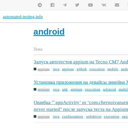
automated-testing.info
android
Тема
Запуск автотестов appium на Tecno CM7 And
appium
java
,
appium
,
github
,
execution
,
mobile
,
andr
Установка приложения на девайсы линейки 
appium
java
,
apk
,
appium
,
execution
,
selenoid
,
mobil
Ошибка "`appActivity’ or ‘com.chernoivanarn
never started" после запуска теста на Appiu
appium
java
,
configuration
,
webdriver
,
execution
,
app