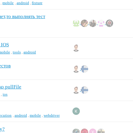
,
mobile
,
android
,
fixture
ет,то выполнять тест
 IOS
mobile
,
tools
,
android
естов
о pullFile
e
,
ios
ecution
,
android
,
mobile
,
webdriver
ру?