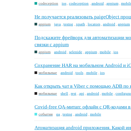
codeception
ios
,
codeception
,
android
,
appium
,
mobil
Не получается реализовать paigeObject пр
appium
java
,
testng
,
xpath
,
locators
,
android
,
appium
Подскажите фрейворк для автоматизации м
связки с appium
appium
android
,
selenide
,
appium
,
mobile
,
ios
Сохранение HAR на мобильном Android и i
мобильные
android
,
tools
,
mobile
,
ios
Как открыть чат в Viber с помощью ADB по
мобильные
shell
,
rest
,
api
,
android
,
mobile
,
configura
Covid-free QA-митап: офлайн с QR-кодами в
события
qa
,
testng
,
android
,
mobile
Атоматизация android приложения. Какой и