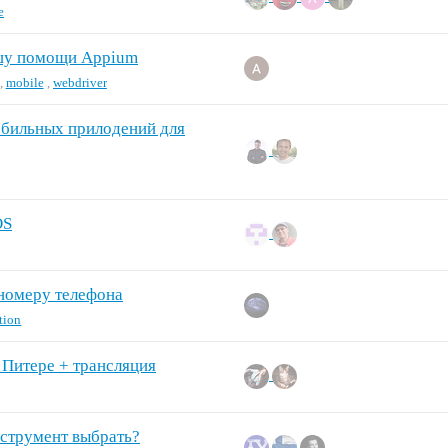
e
ошу помощи Appium
,
mobile
,
webdriver
обильных прилодений для
OS
 номеру телефона
tion
 Питере + трансляция
нструмент выбрать?