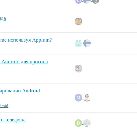
ида
rome используя Appium?
 Android для прогона
тировании Android
droid
о телефона