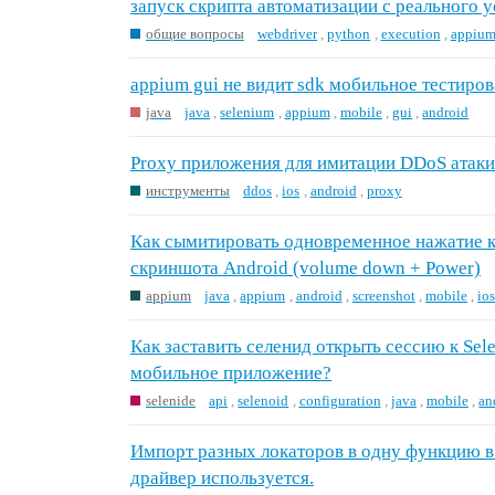
запуск скрипта автоматизации с реального 
общие вопросы
webdriver
,
python
,
execution
,
appiu
appium gui не видит sdk мобильное тестиро
java
java
,
selenium
,
appium
,
mobile
,
gui
,
android
Proxy приложения для имитации DDoS атаки
инструменты
ddos
,
ios
,
android
,
proxy
Как сымитировать одновременное нажатие к
скриншота Android (volume down + Power)
appium
java
,
appium
,
android
,
screenshot
,
mobile
,
io
Как заставить селенид открыть сессию к Sele
мобильное приложение?
selenide
api
,
selenoid
,
configuration
,
java
,
mobile
,
an
Импорт разных локаторов в одну функцию в 
драйвер используется.