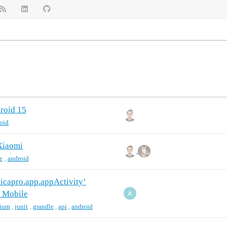
roid 15
oid
Xiaomi
e
,
android
icapro.app.appActivity’
m Mobile
ium
,
junit
,
grandle
,
api
,
android