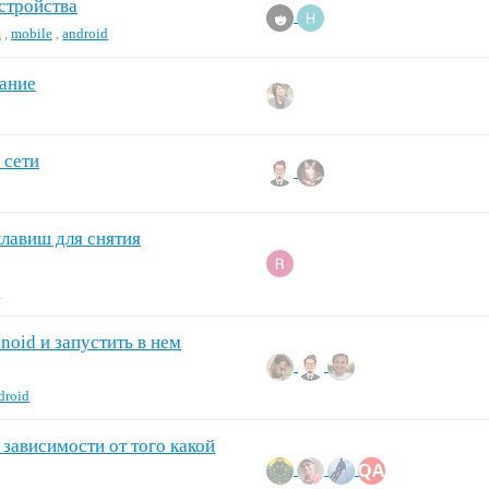
устройства
m
,
mobile
,
android
вание
 сети
лавиш для снятия
s
noid и запустить в нем
droid
зависимости от того какой