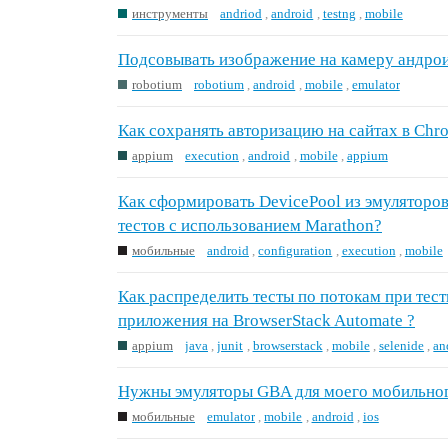
инструменты
andriod
,
android
,
testng
,
mobile
Подсовывать изображение на камеру андро
robotium
robotium
,
android
,
mobile
,
emulator
Как сохранять авторизацию на сайтах в Ch
appium
execution
,
android
,
mobile
,
appium
Как сформировать DevicePool из эмуляторов
тестов с использованием Marathon?
мобильные
android
,
configuration
,
execution
,
mobile
Как распределить тесты по потокам при тес
приложения на BrowserStack Automate ?
appium
java
,
junit
,
browserstack
,
mobile
,
selenide
,
an
Нужны эмуляторы GBA для моего мобильног
мобильные
emulator
,
mobile
,
android
,
ios