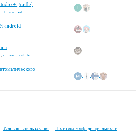
udio + gradle)
adle
,
android
ới android
нса
,
android
,
mobile
автоматического
Условия использования
Политика конфиденциальности