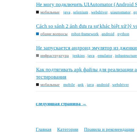
Не могу подключить UIAutomator (Android St
мобильные
java
,
selenium
,
webdriver
,
uiautomator
,
gr
Cách so sánh 2 ảnh đưa ra sự khác biệt xử lý v
общие вопросы
robot-framework
,
android
,
python
Не запускается андроид эмулятор из дженки
инфраструктура
jenkins
,
java
,
emulator
,
infrastructure
Как подтягивать apk файлы для реализации 
тестирования
мобильные
mobile
,
apk
,
java
,
android
,
webdriver
следующая страница →
Главная
Категории
Правила и рекомендации