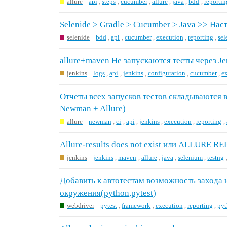
allure
api
,
steps
,
cucumber
,
allure
,
java
,
bdd
,
reportin
Selenide > Gradle > Cucumber > Java >> Нас
selenide
bdd
,
api
,
cucumber
,
execution
,
reporting
,
sel
allure+maven Не запускаются тесты через Je
jenkins
logs
,
api
,
jenkins
,
configuration
,
cucumber
,
e
Отчеты всех запусков тестов складываются в
Newman + Allure)
allure
newman
,
ci
,
api
,
jenkins
,
execution
,
reporting
,
Allure-results does not exist или ALLUR
jenkins
jenkins
,
maven
,
allure
,
java
,
selenium
,
testng
Добавить к автотестам возможность захода 
окружения(python,pytest)
webdriver
pytest
,
framework
,
execution
,
reporting
,
py