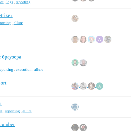
hot
,
logs
,
reporting
trize?
porting
,
allure
е браузера
reporting
,
execution
,
allure
ort
t
on
,
reporting
,
allure
ucumber