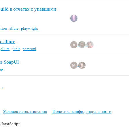
build в отчетах с упавшими
tion
,
allure
,
playwright
 allure
,
allure
,
junit
,
pom.xml
 в SoapUI
ap
 →
Условия использования
Политика конфиденциальности
JavaScript