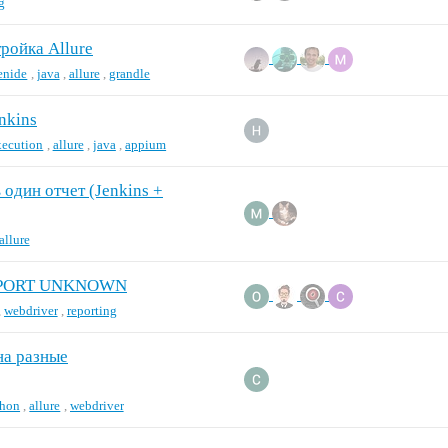
g
тройка Allure
enide
,
java
,
allure
,
grandle
nkins
xecution
,
allure
,
java
,
appium
 один отчет (Jenkins +
allure
E REPORT UNKNOWN
,
webdriver
,
reporting
на разные
thon
,
allure
,
webdriver