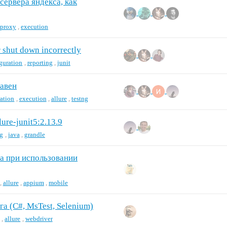
 сервера яндекса, как
proxy
,
execution
 shut down incorrectly
guration
,
reporting
,
junit
мавен
ation
,
execution
,
allure
,
testng
lure-junit5:2.13.9
ng
,
java
,
grandle
са при использовании
,
allure
,
appium
,
mobile
а (C#, MsTest, Selenium)
k
,
allure
,
webdriver