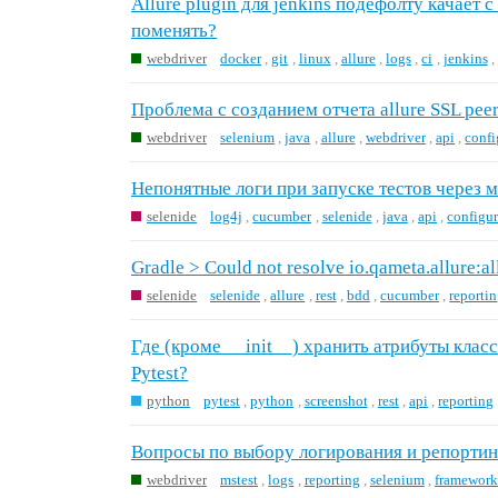
Allure plugin для jenkins подефолту качает с
поменять?
webdriver
docker
,
git
,
linux
,
allure
,
logs
,
ci
,
jenkins
,
Проблема с созданием отчета allure SSL peer
webdriver
selenium
,
java
,
allure
,
webdriver
,
api
,
confi
Непонятные логи при запуске тестов через 
selenide
log4j
,
cucumber
,
selenide
,
java
,
api
,
configur
Gradle > Could not resolve io.qameta.allure:al
selenide
selenide
,
allure
,
rest
,
bdd
,
cucumber
,
reporti
Где (кроме __init__) хранить атрибуты клас
Pytest?
python
pytest
,
python
,
screenshot
,
rest
,
api
,
reporting
Вопросы по выбору логирования и репортинг
webdriver
mstest
,
logs
,
reporting
,
selenium
,
framewor