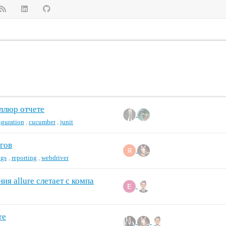
аллюр отчете
iguration
,
cucumber
,
junit
агов
ogs
,
reporting
,
webdriver
ия allure слетает с компа
re