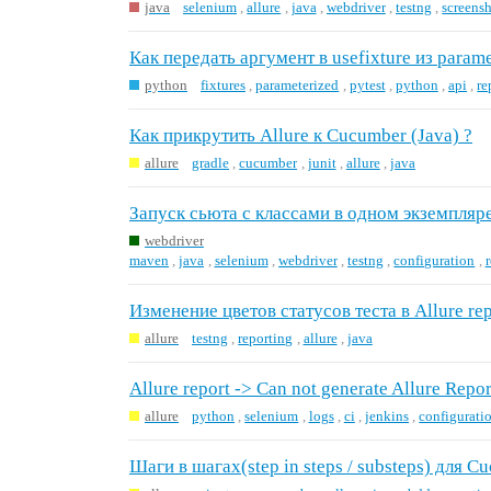
java
selenium
,
allure
,
java
,
webdriver
,
testng
,
screens
Как передать аргумент в usefixture из parame
python
fixtures
,
parameterized
,
pytest
,
python
,
api
,
re
Как прикрутить Allure к Cucumber (Java) ?
allure
gradle
,
cucumber
,
junit
,
allure
,
java
Запуск сьюта с классами в одном экземпляр
webdriver
maven
,
java
,
selenium
,
webdriver
,
testng
,
configuration
,
Изменение цветов статусов теста в Allure rep
allure
testng
,
reporting
,
allure
,
java
Allure report -> Can not generate Allure Repor
allure
python
,
selenium
,
logs
,
ci
,
jenkins
,
configurati
Шаги в шагах(step in steps / substeps) для C