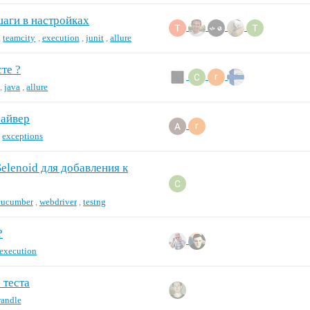
шаги в настройках
,
teamcity
,
execution
,
junit
,
allure
те ?
,
java
,
allure
райвер
,
exceptions
elenoid для добавления к
cucumber
,
webdriver
,
testng
?
execution
 теста
randle