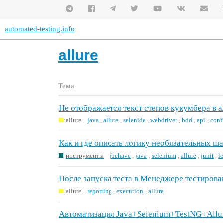
automated-testing.info
allure
Тема
Не отображается текст степов кукумбера в 
allure
java
,
allure
,
selenide
,
webdriver
,
bdd
,
api
,
conf
Как и где описать логику необязательных ш
инструменты
jbehave
,
java
,
selenium
,
allure
,
junit
,
l
После запуска теста в Менеджере тестирован
allure
reporting
,
execution
,
allure
Автоматизация Java+Selenium+TestNG+Allu