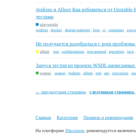
Jenkins и Allure Как избавиться от Unstable 
тестами
playwright
jenkins
,
docker
,
design-patterns
,
logs
,
ci
,
container
,
execu
Не получается разобраться с pom проблемы с
allure
rest
,
configuration
,
rest-assured
,
reporting
,
java
Запуск тестов из проекта WSDL написанных
soapui
soapui
,
jenkins
,
allure
,
rest
,
api
,
execution
,
so
← предыдущая страница
следующая страница
Главная
Категории
Правила и рекомендации
На платформе
Discourse
, рекомендуется включить 