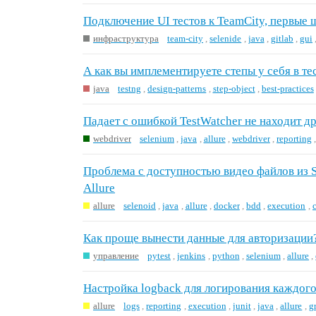
Подключение UI тестов к TeamCity, первые 
инфраструктура
team-city
,
selenide
,
java
,
gitlab
,
gui
А как вы имплементируете степы у себя в тес
java
testng
,
design-patterns
,
step-object
,
best-practices
Падает с ошибкой TestWatcher не находит д
webdriver
selenium
,
java
,
allure
,
webdriver
,
reporting
Проблема с доступностью видео файлов из S
Allure
allure
selenoid
,
java
,
allure
,
docker
,
bdd
,
execution
,
Как проще вынести данные для авторизации
управление
pytest
,
jenkins
,
python
,
selenium
,
allure
,
Настройка logback для логирования каждого
allure
logs
,
reporting
,
execution
,
junit
,
java
,
allure
,
g