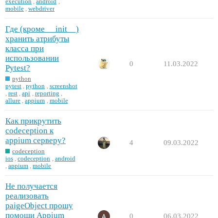
execution
,
android
,
mobile
,
webdriver
Где (кроме __init__)
хранить атрибуты
класса при
использовании
0
11.03.2022
Pytest?
python
pytest
,
python
,
screenshot
,
rest
,
api
,
reporting
,
allure
,
appium
,
mobile
Как прикрутить
codeception к
appium серверу?
4
09.03.2022
codeception
ios
,
codeception
,
android
,
appium
,
mobile
Не получается
реализовать
paigeObject прошу
помощи Appium
0
06.03.2022