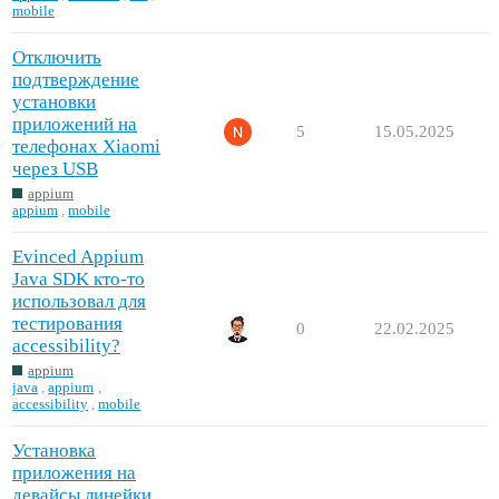
mobile
Отключить
подтверждение
установки
приложений на
5
15.05.2025
телефонах Xiaomi
через USB
appium
appium
,
mobile
Evinced Appium
Java SDK кто-то
использовал для
тестирования
0
22.02.2025
accessibility?
appium
java
,
appium
,
accessibility
,
mobile
Установка
приложения на
девайсы линейки