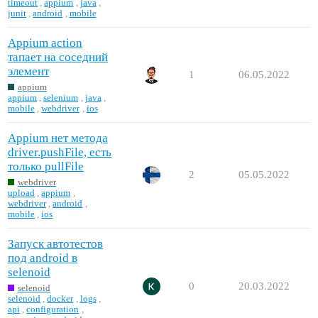
timeout
,
appium
,
java
,
junit
,
android
,
mobile
Appium action
тапает на соседний
элемент
1
06.05.2022
appium
appium
,
selenium
,
java
,
mobile
,
webdriver
,
ios
Appium нет метода
driver.pushFile, есть
только pullFile
2
05.05.2022
webdriver
upload
,
appium
,
webdriver
,
android
,
mobile
,
ios
Запуск автотестов
под android в
selenoid
0
20.03.2022
selenoid
selenoid
,
docker
,
logs
,
api
,
configuration
,