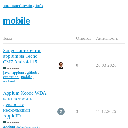
automated-testing.info
mobile
Тема
Ответов
Активность
Запуск автотестов
appium на Tecno
CM7 Android 15
0
26.03.2026
appium
java
,
appium
,
github
,
execution
,
mobile
,
android
Appium Xcode WDA
как настроить
девайсы с
несколькими
3
11.12.2025
AppleID
appium
appium
,
selenoid
,
ios
,