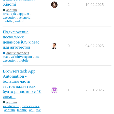
Xiaomi
2
10.02.2025
appium
java
,
apk
,
appium
,
execution
,
selenoid
,
mobile
,
android
Подключение
нескольких
девайсов iOS к Mac
0
04.02.2025
для автотестов
общие вопросы
mac
,
webdriveragent
,
ios
,
execution
,
mobile
Browserstack App
Automation -
большая часть
тестов падает как
1
23.01.2025
будто рандомно с 10
января
appium
webdriverio
,
browserstack
,
appium
,
mobile
,
api
,
rest