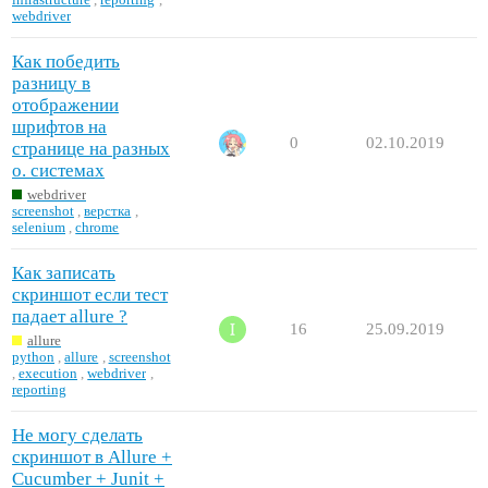
webdriver
Как победить
разницу в
отображении
шрифтов на
0
02.10.2019
странице на разных
о. системах
webdriver
screenshot
,
верстка
,
selenium
,
chrome
Как записать
скриншот если тест
падает allure ?
16
25.09.2019
allure
python
,
allure
,
screenshot
,
execution
,
webdriver
,
reporting
Не могу сделать
скриншот в Allure +
Cucumber + Junit +