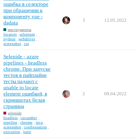
ошибка в селекторе
при обращении к
компоненту vue -
3
12.05.2022
dadata
инструменты
locators
,
selenium
,
python
,
webdriver
,
screenshot
,
css
Selenide - azure
pipelines - headless
chrome. При запуске
тестов в пайплайне
тесты падают с
unable to locate
element ошибкой, в
2
09.04.2022
скриншотах белая
страница
selenide
headless
,
cucumber
,
pipeline
,
chrome
,
java
,
screenshot
,
configuration
,
execution
,
junit