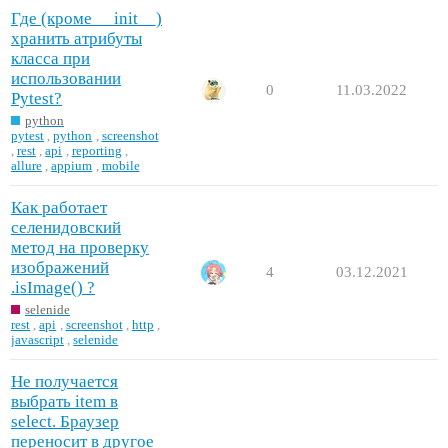
Где (кроме __init__)
хранить атрибуты
класса при
использовании
0
11.03.2022
Pytest?
python
pytest
,
python
,
screenshot
,
rest
,
api
,
reporting
,
allure
,
appium
,
mobile
Как работает
селенидовский
метод на проверку
изображений
4
03.12.2021
.isImage() ?
selenide
rest
,
api
,
screenshot
,
http
,
javascript
,
selenide
Не получается
выбрать item в
select. Браузер
переносит в другое