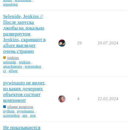
reporting
Selenide, Jenkins //
После запуска
джобы на локально
развернутом
Jenkins, скриншот в
29
20.07.2024
allure выглядит
очень странно
jenkins
selenide
,
jenkins
,
attachments
,
screenshot
,
ci
,
allure
pywinauto не видит,
из каких дочерних
объектов состоит
4
22.02.2024
компонент
общие вопросы
python
,
pywinauto
,
screenshot
,
api
,
rest
Не показываются