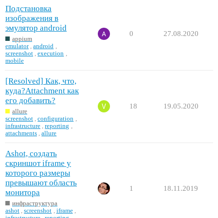
Подстановка
изображения в
эмулятор android
0
27.08.2020
appium
emulator
,
android
,
screenshot
,
execution
,
mobile
[Resolved] Как, что,
куда?Attachment как
его добавить?
18
19.05.2020
allure
screenshot
,
configuration
,
infrastructure
,
reporting
,
attachments
,
allure
Ashot, создать
скриншот iframe у
которого размеры
превышают область
1
18.11.2019
монитора
инфраструктура
ashot
,
screenshot
,
iframe
,
infrastructure
,
reporting
,