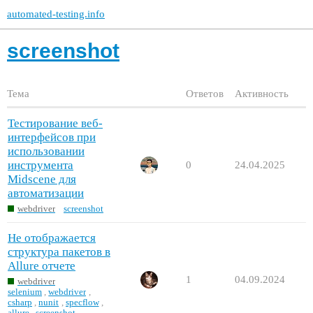
automated-testing.info
screenshot
Тема
Ответов
Активность
Тестирование веб-
интерфейсов при
использовании
инструмента
0
24.04.2025
Midscene для
автоматизации
webdriver
screenshot
Не отображается
структура пакетов в
Allure отчете
1
04.09.2024
webdriver
selenium
,
webdriver
,
csharp
,
nunit
,
specflow
,
allure
,
screenshot
,