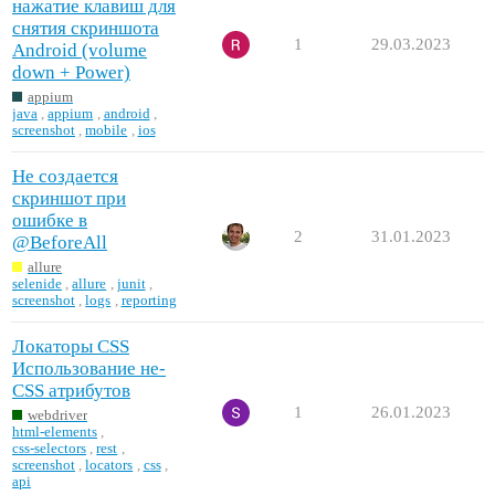
нажатие клавиш для
снятия скриншота
1
29.03.2023
Android (volume
down + Power)
appium
java
,
appium
,
android
,
screenshot
,
mobile
,
ios
Не создается
скриншот при
ошибке в
2
31.01.2023
@BeforeAll
allure
selenide
,
allure
,
junit
,
screenshot
,
logs
,
reporting
Локаторы CSS
Использование не-
CSS атрибутов
1
26.01.2023
webdriver
html-elements
,
css-selectors
,
rest
,
screenshot
,
locators
,
css
,
api