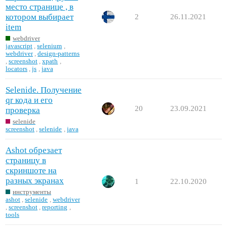
место странице , в
котором выбирает
2
26.11.2021
item
webdriver
javascript
,
selenium
,
webdriver
,
design-patterns
,
screenshot
,
xpath
,
locators
,
js
,
java
Selenide. Получение
qr кода и его
20
23.09.2021
проверка
selenide
screenshot
,
selenide
,
java
Ashot обрезает
страницу в
скриншоте на
разных экранах
1
22.10.2020
инструменты
ashot
,
selenide
,
webdriver
,
screenshot
,
reporting
,
tools