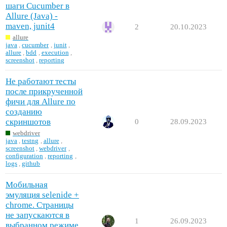
шаги Cucumber в
Allure (Java) -
maven, junit4
2
20.10.2023
allure
java
,
cucumber
,
junit
,
allure
,
bdd
,
execution
,
screenshot
,
reporting
Не работают тесты
после прикрученной
фичи для Allure по
созданию
скриншотов
0
28.09.2023
webdriver
java
,
testng
,
allure
,
screenshot
,
webdriver
,
configuration
,
reporting
,
logs
,
github
Мобильная
эмуляция selenide +
chrome. Страницы
не запускаются в
1
26.09.2023
выбранном режиме