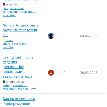
selenide
java
,
screenshot
,
configuration
,
selenide
,
execution
Хочу в Allure отчёте
засунуть текстовый
лог
2
04.06.2023
allure
allure
,
screenshot
,
reporting
Testng xml: после
падения
precondition
продолжается
0
29.03.2023
выполнение кода
инструменты
testng
,
screenshot
,
execution
,
selenide
,
java
Как сымитировать
одновременное