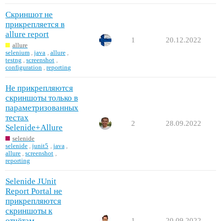
Скриншот не
прикрепляется в
allure report
1
20.12.2022
allure
selenium
,
java
,
allure
,
testng
,
screenshot
,
configuration
,
reporting
Не прикрепляются
скриншоты только в
параметризованных
тестах
2
28.09.2022
Selenide+Allure
selenide
selenide
,
junit5
,
java
,
allure
,
screenshot
,
reporting
Selenide JUnit
Report Portal не
прикрепляются
скриншоты к
отчётам
1
20.09.2022