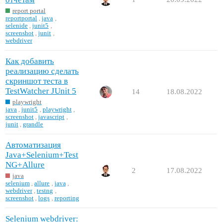
report portal
reportportal
,
java
,
selenide
,
junit5
,
screenshot
,
junit
,
webdriver
Как добавить
реализацию сделать
скриншот теста в
TestWatcher JUnit 5
14
18.08.2022
playwright
java
,
junit5
,
playwright
,
screenshot
,
javascript
,
junit
,
grandle
Автоматизация
Java+Selenium+Test
NG+Allure
2
17.08.2022
java
selenium
,
allure
,
java
,
webdriver
,
testng
,
screenshot
,
logs
,
reporting
Selenium webdriver: