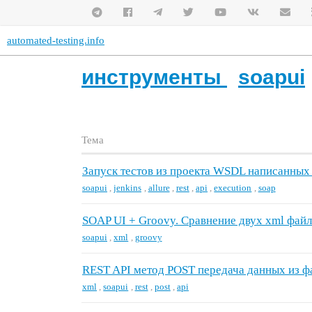
automated-testing.info
инструменты
soapui
Тема
Запуск тестов из проекта WSDL написанных
soapui
,
jenkins
,
allure
,
rest
,
api
,
execution
,
soap
SOAP UI + Groovy. Сравнение двух xml фай
soapui
,
xml
,
groovy
REST API метод POST передача данных из 
xml
,
soapui
,
rest
,
post
,
api