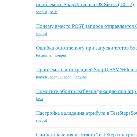
проблемы с SoapUI на macOS Sierra (10.12)
soapui
,
os-x
Почему вместо POST запроса отправляется
soapui
Ошибка outofmemory при запуски тестов Soa
testrunner
,
soapui
Проблемы с интеграцией SoapUi+SVN+Jenk
maven
,
soapui
,
soap
,
jenkins
Помогите обойти сsrf верификацию при http
java
Настройка валидация атрибута в TestStep(So
soapui
Считка значения из ответа Test Step и загру