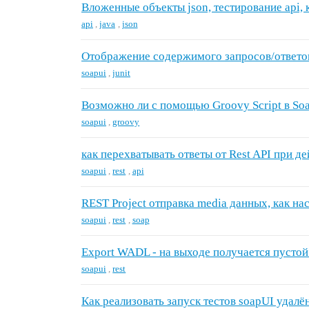
Вложенные объекты json, тестирование api, 
api
,
java
,
json
Отображение содержимого запросов/ответов 
soapui
,
junit
Возможно ли с помощью Groovy Script в So
soapui
,
groovy
как перехватывать ответы от Rest API при де
soapui
,
rest
,
api
REST Project отправка media данных, как на
soapui
,
rest
,
soap
Export WADL - на выходе получается пустой
soapui
,
rest
Как реализовать запуск тестов soapUI удалё