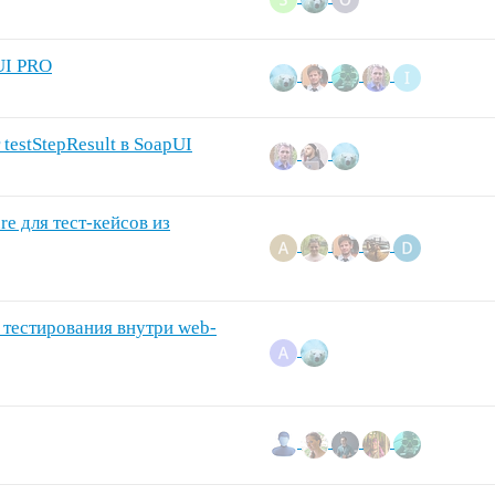
UI PRO
testStepResult в SoapUI
re для тест-кейсов из
 тестирования внутри web-