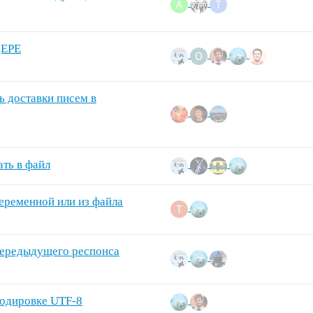
ДЕРЕ
ь доставки писем в
ать в файл
переменной или из файла
передыдущего респонса
кодировке UTF-8