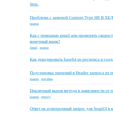
Step.
Проблема с заменой Content-Type НЕ В ХЕ
soapui
Как с помощью gmail апи проверять скорост
конечный ящик?
email
,
soapui
Как декодировать base64 из респонса и созд
Подстановка значений в Header запроса из 
soapui
,
test-data
Цикличный вызов метода в зависимости от 
soapui
,
groovy
Ответ на асинхронный запрос для SoapUI в 