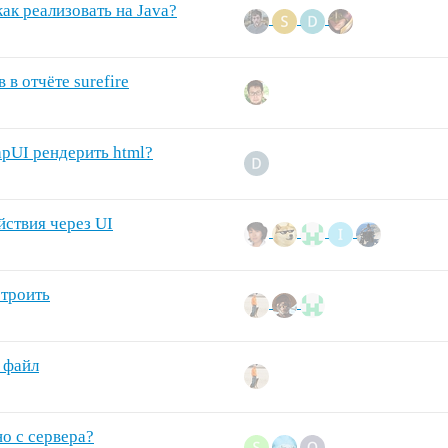
как реализовать на Java?
в отчёте surefire
apUI рендерить html?
йствия через UI
строить
 файл
но с сервера?