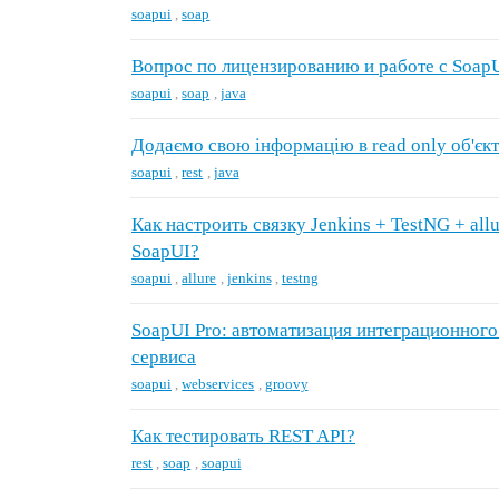
soapui
,
soap
Вопрос по лицензированию и работе с Soap
soapui
,
soap
,
java
Додаємо свою інформацію в read only об'єкт 
soapui
,
rest
,
java
Как настроить связку Jenkins + TestNG + allu
SoapUI?
soapui
,
allure
,
jenkins
,
testng
SoapUI Pro: автоматизация интеграционного
сервиса
soapui
,
webservices
,
groovy
Как тестировать REST API?
rest
,
soap
,
soapui