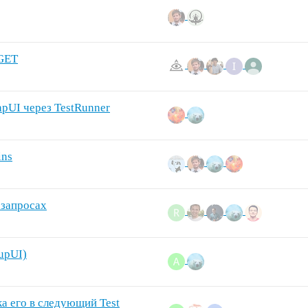
 GET
pUI через TestRunner
ins
 запросах
upUI)
зка его в следующий Test