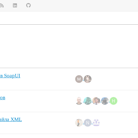
 в SoapUI
лов
файла XML