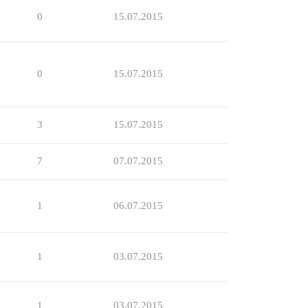
0
15.07.2015
0
15.07.2015
3
15.07.2015
7
07.07.2015
1
06.07.2015
1
03.07.2015
1
03.07.2015