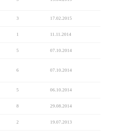
3
17.02.2015
1
11.11.2014
5
07.10.2014
6
07.10.2014
5
06.10.2014
8
29.08.2014
2
19.07.2013