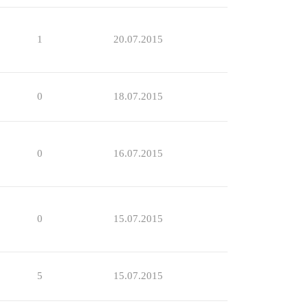
1
20.07.2015
0
18.07.2015
0
16.07.2015
0
15.07.2015
5
15.07.2015