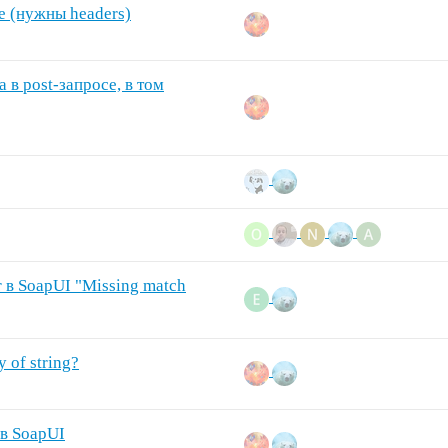
e (нужны headers)
 в post-запросе, в том
 в SoapUI "Missing match
 of string?
 в SoapUI