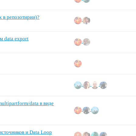
х в репозотирии)?
 data export
ultipartform/data в виде
источников и Data Loop