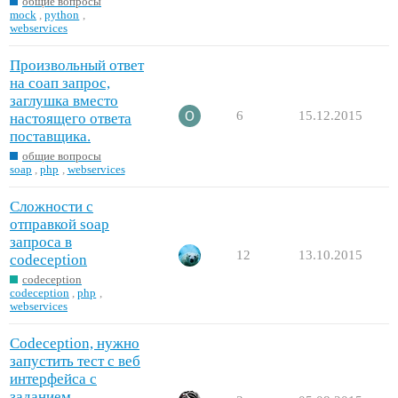
общие вопросы
mock
,
python
,
webservices
Произвольный ответ
на соап запрос,
заглушка вместо
6
15.12.2015
настоящего ответа
поставщика.
общие вопросы
soap
,
php
,
webservices
Сложности с
отправкой soap
запроса в
12
13.10.2015
codeception
codeception
codeception
,
php
,
webservices
Codeception, нужно
запустить тест с веб
интерфейса с
заданием