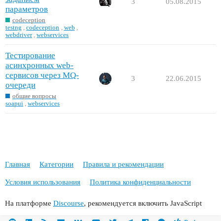
3
05.08.2015
параметров
codeception
testng
,
codeception
,
web
,
webdriver
,
webservices
Тестирование
асинхронных web-
сервисов через MQ-
3
22.06.2015
очереди
общие вопросы
soapui
,
webservices
Главная
Категории
Правила и рекомендации
Условия использования
Политика конфиденциальности
На платформе
Discourse
, рекомендуется включить JavaScript