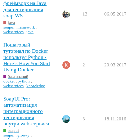
фреймворк на Java
для тестирования
13
06.05.2017
soap WS
java
soapui
,
framework
,
webservices
,
java
Пошаговый
туториал по Docker
используя Python -
Here’s How You Start
2
20.03.2017
Using Docker
база знаний
docker
,
python
,
webservices
,
knowledge
SoapUI Pro:
автоматизация
интеграционного
тестирования
3
18.11.2016
внутри web-сервиса
soapui
soapui
,
groovy
,