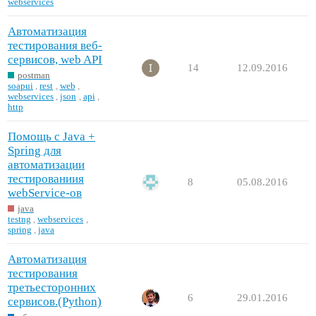
webservices
Автоматизация
тестирования веб-
сервисов, web API
14
12.09.2016
postman
soapui
,
rest
,
web
,
webservices
,
json
,
api
,
http
Помощь с Java +
Spring для
автоматизации
тестированиия
8
05.08.2016
webService-ов
java
testng
,
webservices
,
spring
,
java
Автоматизация
тестирования
третьесторонних
6
29.01.2016
сервисов.(Python)