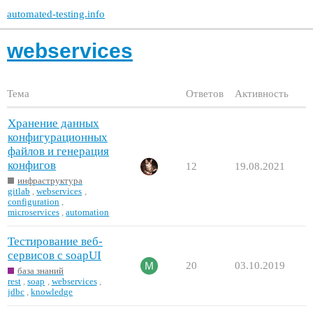
automated-testing.info
webservices
Тема
Ответов
Активность
Хранение данных
конфигурационных
файлов и генерация
конфигов
12
19.08.2021
инфраструктура
gitlab
,
webservices
,
configuration
,
microservices
,
automation
Тестирование веб-
сервисов с soapUI
20
03.10.2019
база знаний
rest
,
soap
,
webservices
,
jdbc
,
knowledge