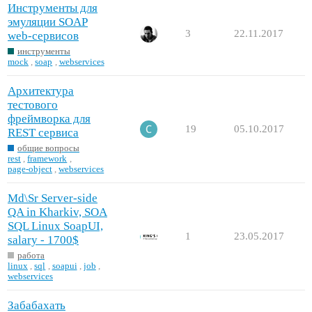
Инструменты для
эмуляции SOAP
3
22.11.2017
web-сервисов
инструменты
mock
,
soap
,
webservices
Архитектура
тестового
фреймворка для
19
05.10.2017
REST сервиса
общие вопросы
rest
,
framework
,
page-object
,
webservices
Md\Sr Server-side
QA in Kharkiv, SOA
SQL Linux SoapUI,
1
23.05.2017
salary - 1700$
работа
linux
,
sql
,
soapui
,
job
,
webservices
Забабахать