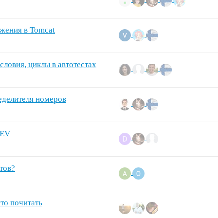
жения в Tomcat
словия, циклы в автотестах
еделителя номеров
DEV
тов?
что почитать