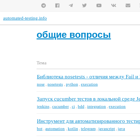
automated-testing.info
общие вопросы
Тема
Библиотека nosetests - отличия между Fail и 
nose
,
nosetests
,
python
,
execution
Запуск cucumber тестов в локальной среде J
jenkins
,
cucumber
,
ci
,
bdd
,
integration
,
execution
Инструмент для автоматизированного тести
bot
,
automation
,
kotlin
,
telegram
,
javascript
,
java