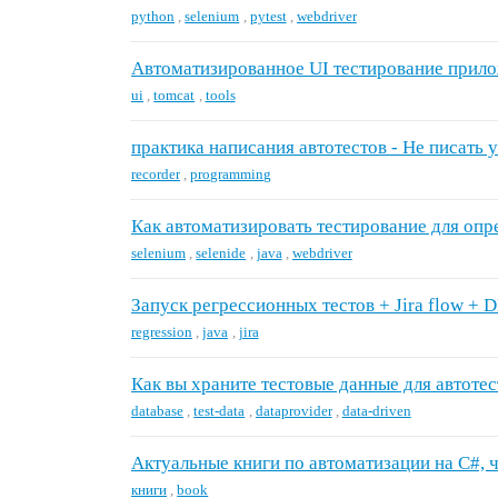
python
,
selenium
,
pytest
,
webdriver
Автоматизированное UI тестирование прило
ui
,
tomcat
,
tools
практика написания автотестов - Не писать у
recorder
,
programming
Как автоматизировать тестирование для опр
selenium
,
selenide
,
java
,
webdriver
Запуск регрессионных тестов + Jira flow + 
regression
,
java
,
jira
Как вы храните тестовые данные для автотес
database
,
test-data
,
dataprovider
,
data-driven
Актуальные книги по автоматизации на С#, 
книги
,
book