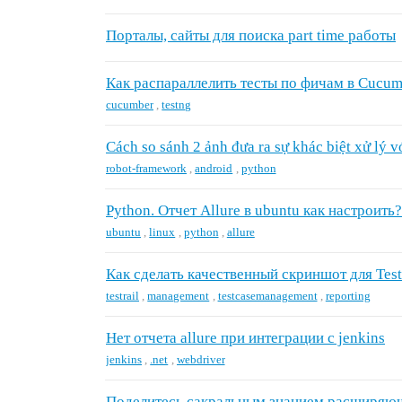
Порталы, сайты для поиска part time работы
Как распараллелить тесты по фичам в Cucum
cucumber
,
testng
Cách so sánh 2 ảnh đưa ra sự khác biệt xử lý v
robot-framework
,
android
,
python
Python. Отчет Allure в ubuntu как настроить?
ubuntu
,
linux
,
python
,
allure
Как сделать качественный скриншот для Test
testrail
,
management
,
testcasemanagement
,
reporting
Нет отчета allure при интеграции с jenkins
jenkins
,
.net
,
webdriver
Поделитесь сакральным знанием расширяю