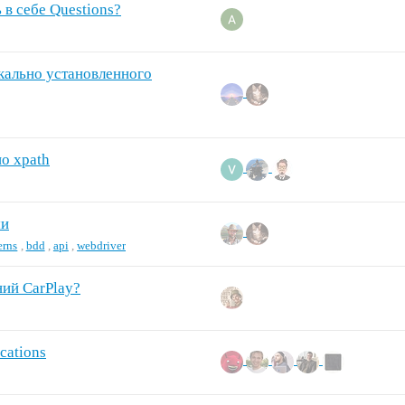
 в себе Questions?
кально установленного
о xpath
ми
erns
,
bdd
,
api
,
webdriver
ний CarPlay?
cations