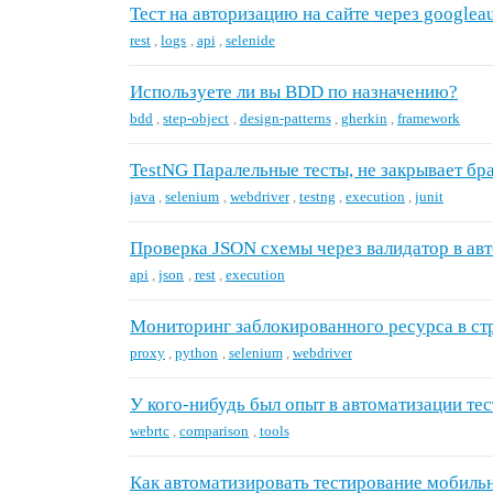
Тест на авторизацию на сайте через googlea
rest
,
logs
,
api
,
selenide
Используете ли вы BDD по назначению?
bdd
,
step-object
,
design-patterns
,
gherkin
,
framework
TestNG Паралельные тесты, не закрывает бра
java
,
selenium
,
webdriver
,
testng
,
execution
,
junit
Проверка JSON схемы через валидатор в авт
api
,
json
,
rest
,
execution
Мониторинг заблокированного ресурса в с
proxy
,
python
,
selenium
,
webdriver
У кого-нибудь был опыт в автоматизации т
webrtc
,
comparison
,
tools
Как автоматизировать тестирование мобильн