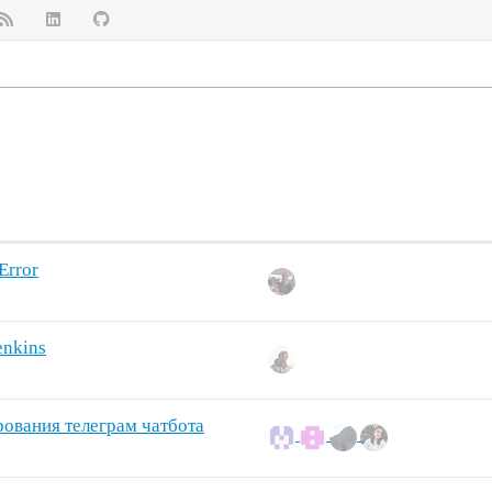
Error
enkins
рования телеграм чатбота