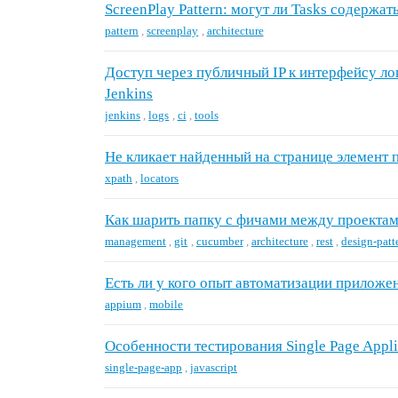
ScreenPlay Pattern: могут ли Tasks содержать
pattern
,
screenplay
,
architecture
Доступ через публичный IP к интерфейсу ло
Jenkins
jenkins
,
logs
,
ci
,
tools
Не кликает найденный на странице элемент п
xpath
,
locators
Как шарить папку с фичами между проекта
management
,
git
,
cucumber
,
architecture
,
rest
,
design-patt
Есть ли у кого опыт автоматизации приложе
appium
,
mobile
Особенности тестирования Single Page Appli
single-page-app
,
javascript