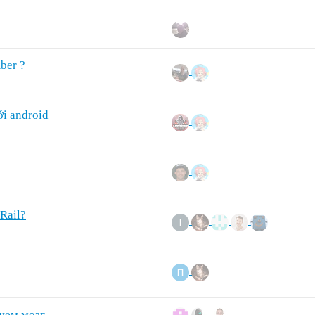
ber ?
ới android
Rail?
щем мозг