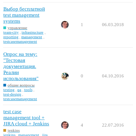
Выбор бесплатной
test management
systems
1
06.03.2018
управление
team-city
,
infrastructure
,
reporting
,
management
,
testcasemanagement
Опрос на тему:
"Тестовая
документация.
Реалии
0
04.10.2016
использования"
общие вопросы
testing
,
qa
,
tools
,
test-design
,
testcasemanagement
test case
management tool +
JIRA cloud + Jenkins
4
22.07.2016
jenkins
jenkins
,
management
,
jira