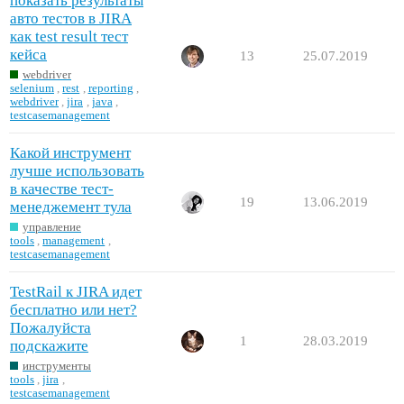
показать результаты
авто тестов в JIRA
как test result тест
кейса
13
25.07.2019
webdriver
selenium
,
rest
,
reporting
,
webdriver
,
jira
,
java
,
testcasemanagement
Какой инструмент
лучше использовать
в качестве тест-
19
13.06.2019
менеджемент тула
управление
tools
,
management
,
testcasemanagement
TestRail к JIRA идет
бесплатно или нет?
Пожалуйста
1
28.03.2019
подскажите
инструменты
tools
,
jira
,
testcasemanagement