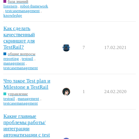
база знаний
listeners
,
robot-framework
,
testcasemanagement
,
knowledge
Как сделать
качественный
скриншот для
TestRail?
7
17.02.2021
общие вопросы
reporting
,
testrail
,
management
,
testcasemanagement
Что такое Test plan и
Milestone в TestRail
1
24.02.2020
управление
testrail
,
management
,
testcasemanagement
Какие главные
проблемы работы/
интеграции
автоматизации с test