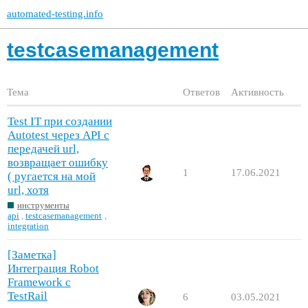
automated-testing.info
testcasemanagement
Тема
Ответов
Активность
Test IT при создании
Autotest через API c
передачей url,
возвращает ошибку
1
17.06.2021
( ругается на мой
url, хотя
инструменты
api
,
testcasemanagement
,
integration
[Заметка]
Интеграция Robot
Framework с
TestRail
6
03.05.2021