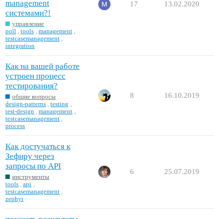
management
17
13.02.2020
системами?!
управление
poll
,
tools
,
management
,
testcasemanagement
,
integration
Как на вашей работе
устроен процесс
тестирования?
8
16.10.2019
общие вопросы
design-patterns
,
testing
,
test-design
,
management
,
testcasemanagement
,
process
Как достучаться к
Зефиру через
запросы по API
6
25.07.2019
инструменты
tools
,
api
,
testcasemanagement
,
zephyr