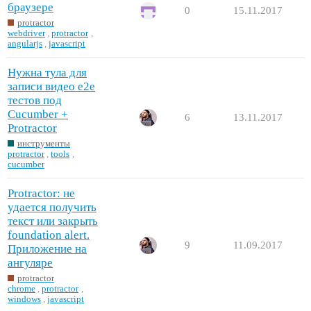
браузере
0
15.11.2017
protractor
webdriver
,
protractor
,
angularjs
,
javascript
Нужна тула для
записи видео e2e
тестов под
Cucumber +
6
13.11.2017
Protractor
инструменты
protractor
,
tools
,
cucumber
Protractor: не
удается получить
текст или закрыть
foundation alert.
9
11.09.2017
Приложение на
ангуляре
protractor
chrome
,
protractor
,
windows
,
javascript