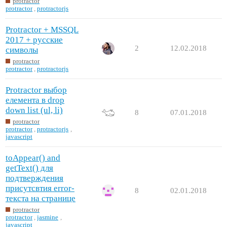
protractor
protractor
,
protractorjs
Protractor + MSSQL
2017 + русские
2
12.02.2018
символы
protractor
protractor
,
protractorjs
Protractor выбор
елемента в drop
down list (ul, li)
8
07.01.2018
protractor
protractor
,
protractorjs
,
javascript
toAppear() and
getText() для
подтверждения
присутсвтия error-
8
02.01.2018
текста на странице
protractor
protractor
,
jasmine
,
javascript