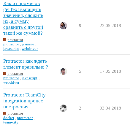
Как из промисов
getText вытащить
значения, сложить
их, а сумму
9
23.05.2018
сравнить с другой
такой же суммой?
protractor
protractor
,
jasmine
,
javascript
,
webdriver
Protractor как ждать
элемент правильно ?
5
17.05.2018
protractor
protractor
,
javascript
,
webdriver
Protractor TeamCity
integration процес
построения
2
03.04.2018
protractor
docker
,
protractor
,
team-city