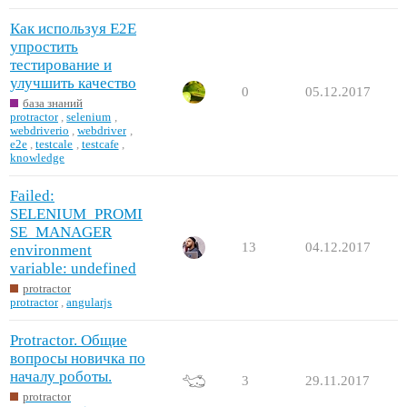
Как используя E2E
упростить
тестирование и
улучшить качество
0
05.12.2017
база знаний
protractor
,
selenium
,
webdriverio
,
webdriver
,
e2e
,
testcale
,
testcafe
,
knowledge
Failed:
SELENIUM_PROMI
SE_MANAGER
13
04.12.2017
environment
variable: undefined
protractor
protractor
,
angularjs
Protractor. Общие
вопросы новичка по
началу роботы.
3
29.11.2017
protractor