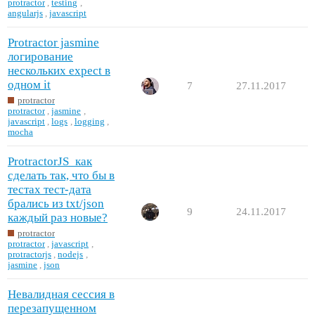
protractor
,
testing
,
angularjs
,
javascript
Protractor jasmine
логирование
нескольких expect в
одном it
7
27.11.2017
protractor
protractor
,
jasmine
,
javascript
,
logs
,
logging
,
mocha
ProtractorJS_как
сделать так, что бы в
тестах тест-дата
брались из txt/json
9
24.11.2017
каждый раз новые?
protractor
protractor
,
javascript
,
protractorjs
,
nodejs
,
jasmine
,
json
Невалидная сессия в
перезапущенном