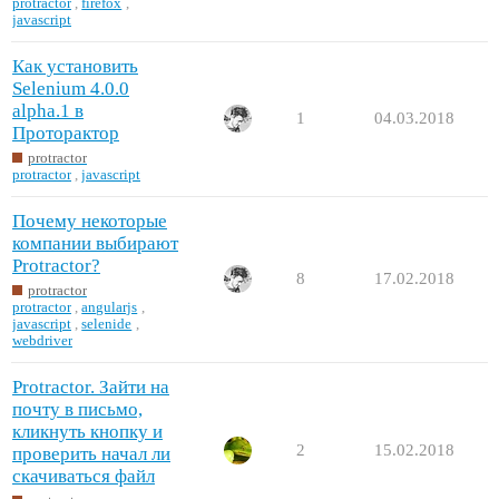
protractor
,
firefox
,
javascript
Как установить
Selenium 4.0.0
alpha.1 в
1
04.03.2018
Проторактор
protractor
protractor
,
javascript
Почему некоторые
компании выбирают
Protractor?
8
17.02.2018
protractor
protractor
,
angularjs
,
javascript
,
selenide
,
webdriver
Protractor. Зайти на
почту в письмо,
кликнуть кнопку и
2
15.02.2018
проверить начал ли
скачиваться файл