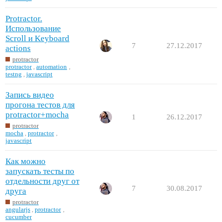
Protractor.
Использование
Scroll и Keyboard
7
27.12.2017
actions
protractor
protractor
,
automation
,
testng
,
javascript
Запись видео
прогона тестов для
protractor+mocha
1
26.12.2017
protractor
mocha
,
protractor
,
javascript
Как можно
запускать тесты по
отдельности друг от
7
30.08.2017
друга
protractor
angularjs
,
protractor
,
cucumber