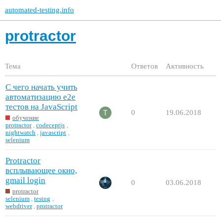
automated-testing.info
protractor
Тема
Ответов
Активность
С чего начать учить
автоматизацию e2e
тестов на JavaScript
0
19.06.2018
обучение
protractor
,
codeceptjs
,
nightwatch
,
javascript
,
selenium
Protractor
всплывающее окно,
gmail login
0
03.06.2018
protractor
selenium
,
testng
,
webdriver
,
protractor