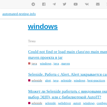
automated-testing.info
windows
Тема
Could not find or load main class\no main man
maven проекта в jar
java
windows
,
java
,
maven
Selenide. Работа с Alert. Alert закрывается с
selenide
alert
,
java
,
selenide
,
windows
,
best-practices
Может ли Selenide работать с виндовыми ок
выбор ЭЦП), или с бибилиотекой AutoIT?
selenide
selenide
,
webdriver
,
autoit
,
windows
,
configu