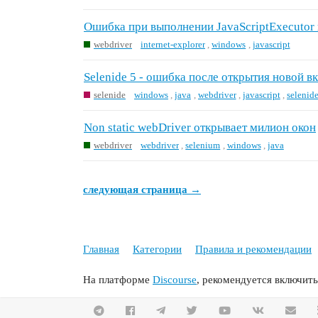
Ошибка при выполнении JavaScriptExecutor 
webdriver
internet-explorer
,
windows
,
javascript
Selenide 5 - ошибка после открытия новой вк
selenide
windows
,
java
,
webdriver
,
javascript
,
selenid
Non static webDriver открывает милион окон
webdriver
webdriver
,
selenium
,
windows
,
java
следующая страница →
Главная
Категории
Правила и рекомендации
На платформе
Discourse
, рекомендуется включить 