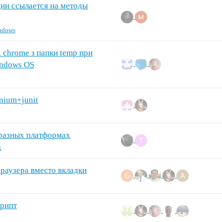
ации ссылается на методы
ndows
і chrome з папки temp при
indows OS
nium+junit
 разных платформах
x
браузера вместо вкладки
крипт