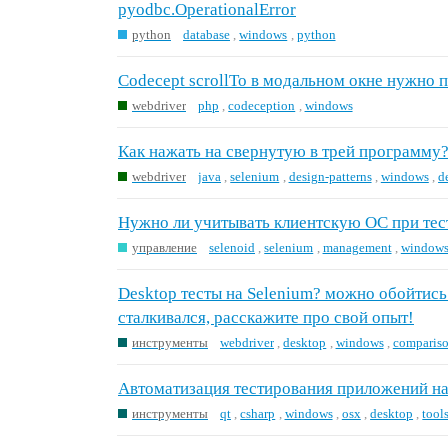
pyodbc.OperationalError
python
database
,
windows
,
python
Codecept scrollTo в модальном окне нужно 
webdriver
php
,
codeception
,
windows
Как нажать на свернутую в трей программу
webdriver
java
,
selenium
,
design-patterns
,
windows
,
d
Нужно ли учитывать клиентскую ОС при тес
управление
selenoid
,
selenium
,
management
,
window
Desktop тесты на Selenium? можно обойтись 
сталкивался, расскажите про свой опыт!
инструменты
webdriver
,
desktop
,
windows
,
comparis
Автоматизация тестирования приложений на
инструменты
qt
,
csharp
,
windows
,
osx
,
desktop
,
tool