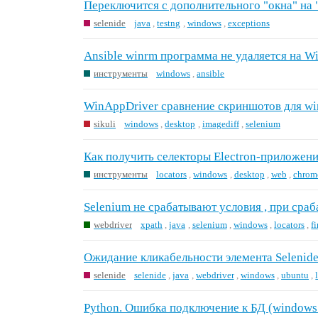
Переключится с дополнительного "окна" на 
selenide
java
,
testng
,
windows
,
exceptions
Ansible winrm программа не удаляется на W
инструменты
windows
,
ansible
WinAppDriver сравнение скриншотов для w
sikuli
windows
,
desktop
,
imagediff
,
selenium
Как получить селекторы Electron-приложени
инструменты
locators
,
windows
,
desktop
,
web
,
chrom
Selenium не срабатывают условия , при сра
webdriver
xpath
,
java
,
selenium
,
windows
,
locators
,
f
Ожидание кликабельности элемента Selenid
selenide
selenide
,
java
,
webdriver
,
windows
,
ubuntu
,
Python. Ошибка подключение к БД (windows