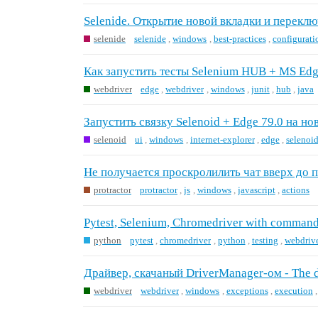
Selenide. Открытие новой вкладки и перек
selenide
selenide
,
windows
,
best-practices
,
configurati
Как запустить тесты Selenium HUB + MS Ed
webdriver
edge
,
webdriver
,
windows
,
junit
,
hub
,
java
Запустить связку Selenoid + Edge 79.0 на 
selenoid
ui
,
windows
,
internet-explorer
,
edge
,
selenoi
Не получается проскролилить чат вверх до
protractor
protractor
,
js
,
windows
,
javascript
,
actions
Pytest, Selenium, Chromedriver with command
python
pytest
,
chromedriver
,
python
,
testing
,
webdriv
Драйвер, скачаный DriverManager-ом - The dri
webdriver
webdriver
,
windows
,
exceptions
,
execution