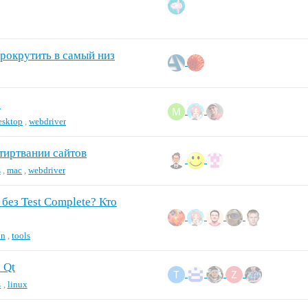
прокрутить в самый низ
?
esktop
,
webdriver
тиртвании сайтов
s
,
mac
,
webdriver
без Test Complete? Кто
on
,
tools
 Qt
s
,
linux