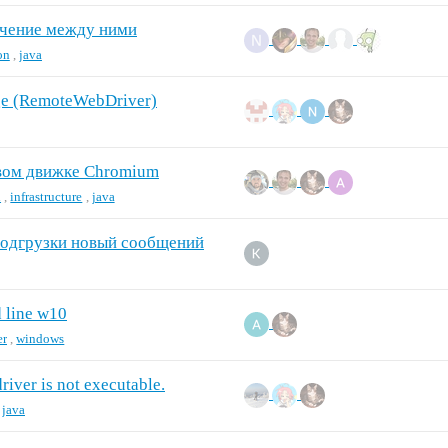
лючение между ними
on
,
java
ge (RemoteWebDriver)
новом движке Chromium
d
,
infrastructure
,
java
 подгрузки новый сообщений
 line w10
er
,
windows
ver is not executable.
,
java