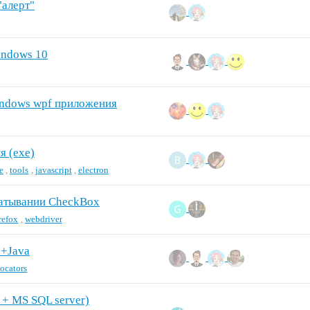
"алерт"
indows 10
indows wpf приложения
я (exe)
e
,
tools
,
javascript
,
electron
батывании CheckBox
irefox
,
webdriver
e+Java
locators
 + MS SQL server)