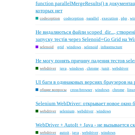
function parallelMergeResults() в документ
которых нет
codeception
codeception
,
parallel
,
execution
,
php
,
wi
Не видаляються файли scoped_dir..., створен
запуску тестів через Selenoid+Go Grid на W
selenoid
grid
,
windows
,
selenoid
,
infrastructure
Не могу понять причину падения тестов sele
webdriver
java
,
windows
,
chrome
,
junit
,
webdriver
UI баги в одинаковых версиях браузеров на
общие вопросы
cross-browser
,
windows
,
chrome
,
linu
Selenium WebDriver: открывает новое окно 
webdriver
selenium
,
webdriver
,
windows
WebDriver + AutoIt + Java - не вызывается с
webdriver
autoit
,
java
,
webdriver
,
windows