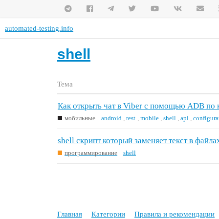
automated-testing.info
shell
Тема
Как открыть чат в Viber с помощью ADB по
мобильные
android
,
rest
,
mobile
,
shell
,
api
,
configura
shell скрипт который заменяет текст в файла
программирование
shell
Главная
Категории
Правила и рекомендации