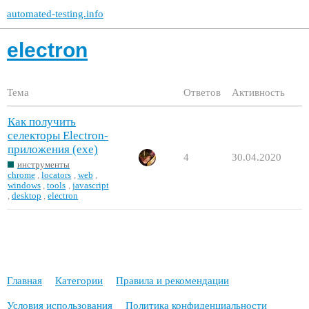
automated-testing.info
electron
Тема
Ответов
Активность
Как получить
селекторы Electron-
приложения (exe)
4
30.04.2020
инструменты
chrome
,
locators
,
web
,
windows
,
tools
,
javascript
,
desktop
,
electron
Главная
Категории
Правила и рекомендации
Условия использования
Политика конфиденциальности