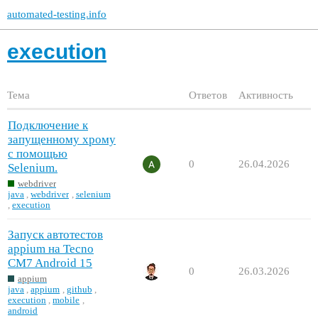
automated-testing.info
execution
Тема
Ответов
Активность
Подключение к
запущенному хрому
с помощью
0
26.04.2026
Selenium.
webdriver
java
,
webdriver
,
selenium
,
execution
Запуск автотестов
appium на Tecno
CM7 Android 15
0
26.03.2026
appium
java
,
appium
,
github
,
execution
,
mobile
,
android