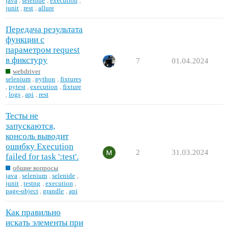
java
,
selenide
,
execution
,
junit
,
rest
,
allure
Передача результата
функции с
параметром request
в фикстуру
7
01.04.2024
webdriver
selenium
,
python
,
fixtures
,
pytest
,
execution
,
fixture
,
logs
,
api
,
rest
Тесты не
запускаются,
консоль выводит
ошибку Execution
2
31.03.2024
failed for task ':test'.
общие вопросы
java
,
selenium
,
selenide
,
junit
,
testng
,
execution
,
page-object
,
grandle
,
api
Как правильно
искать элементы при