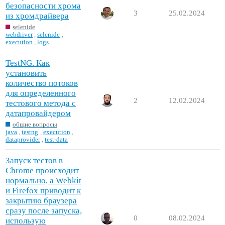
безопасности хрома
3
25.02.2024
из хромдрайвера
selenide
webdriver
,
selenide
,
execution
,
logs
TestNG. Как
установить
количество потоков
для определенного
2
12.02.2024
тестового метода с
датапровайдером
общие вопросы
java
,
testng
,
execution
,
dataprovider
,
test-data
Запуск тестов в
Chrome происходит
нормально, а Webkit
и Firefox приводит к
закрытию браузера
сразу после запуска,
0
08.02.2024
использую