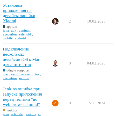
Установка
приложения на
девайсы линейки
Xiaomi
2
10.02.2025
appium
java
,
apk
,
appium
,
execution
,
selenoid
,
mobile
,
android
Подключение
нескольких
девайсов iOS к Mac
0
04.02.2025
для автотестов
общие вопросы
mac
,
webdriveragent
,
ios
,
execution
,
mobile
Jenkins ошибка при
запуске приложения
перед тестами "no
0
15.11.2024
web browser found"
jenkins
java
,
selenide
,
jenkins
,
ci