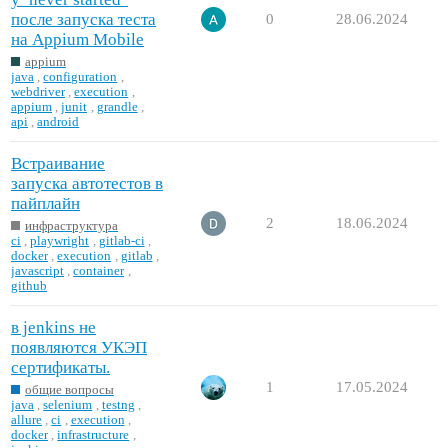
после запуска теста
0
28.06.2024
на Appium Mobile
appium
java
,
configuration
,
webdriver
,
execution
,
appium
,
junit
,
grandle
,
api
,
android
Встраивание
запуска автотестов в
пайплайн
2
18.06.2024
инфраструктура
ci
,
playwright
,
gitlab-ci
,
docker
,
execution
,
gitlab
,
javascript
,
container
,
github
в jenkins не
появляются УКЭП
сертификаты.
1
17.05.2024
общие вопросы
java
,
selenium
,
testng
,
allure
,
ci
,
execution
,
docker
,
infrastructure
,