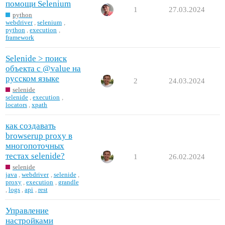
помощи Selenium
1
27.03.2024
python
webdriver
,
selenium
,
python
,
execution
,
framework
Selenide > поиск
объекта с @value на
русском языке
2
24.03.2024
selenide
selenide
,
execution
,
locators
,
xpath
как создавать
browserup proxy в
многопоточных
тестах selenide?
1
26.02.2024
selenide
java
,
webdriver
,
selenide
,
proxy
,
execution
,
grandle
,
logs
,
api
,
rest
Управление
настройками