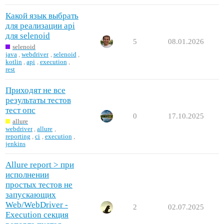
Какой язык выбрать
для реализации api
для selenoid
5
08.01.2026
selenoid
java
,
webdriver
,
selenoid
,
kotlin
,
api
,
execution
,
rest
Приходят не все
результаты тестов
тест опс
0
17.10.2025
allure
webdriver
,
allure
,
reporting
,
ci
,
execution
,
jenkins
Allure report > при
исполнении
простых тестов не
запускающих
Web/WebDriver -
2
02.07.2025
Execution секция