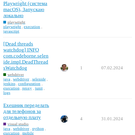
Playwright (система
macOS), Запускаю
локально
playwright
playwright
,
execution
,
javascript
[Dead threads
watchdog] INFO
com.codeborne.selen
ide.impl.DeadThread
sWatchdog
1
07.02.2024
webdriver
java
,
webdriver
,
selenide
,
jenkins
,
configuration
,
execution
,
proxy
,
junit
,
logs
Ехешник переделать
для телефонов за
отдельную плату
4
31.01.2024
visual studio
java
,
webdriver
,
python
,
execution
,
mobile