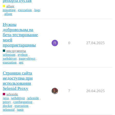
репорта пустая
allure
reporting
,
execution
,
logs
,
allure
Нужны
добровольцы на
бета-тестирование
моей
0
27.04.2025
проприетарщины
инструменты
selenium
,
python
,
webdriver
,
page-object
,
execution
,
api
Страница сайта
недоступна при
использовании
Selenid Proxy
7
20.04.2025
selenide
java
,
webdriver
,
selenide
,
proxy
,
configuration
,
docker
,
execution
,
selenoid
,
junit