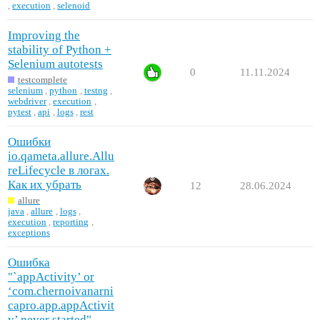
,
execution
,
selenoid
Improving the
stability of Python +
Selenium autotests
0
11.11.2024
testcomplete
selenium
,
python
,
testng
,
webdriver
,
execution
,
pytest
,
api
,
logs
,
rest
Ошибки
io.qameta.allure.Allu
reLifecycle в логах.
Как их убрать
12
28.06.2024
allure
java
,
allure
,
logs
,
execution
,
reporting
,
exceptions
Ошибка
"`appActivity’ or
‘com.chernoivanarni
capro.app.appActivit
y’ never started"