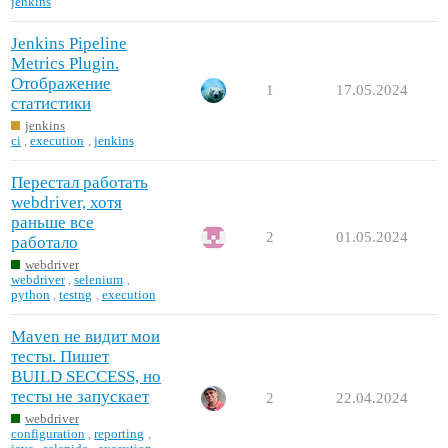
jenkins
Jenkins Pipeline
Metrics Plugin.
Отображение
1
17.05.2024
статистики
jenkins
ci
,
execution
,
jenkins
Перестал работать
webdriver, хотя
раньше все
2
01.05.2024
работало
webdriver
webdriver
,
selenium
,
python
,
testng
,
execution
Maven не видит мои
тесты. Пишет
BUILD SECCESS, но
тесты не запускает
2
22.04.2024
webdriver
configuration
,
reporting
,