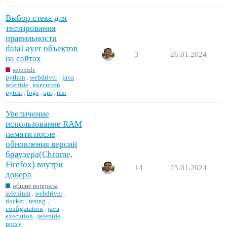
Выбор стека для
тестирования
правильности
dataLayer объектов
3
26.01.2024
на сайтах
selenide
python
,
webdriver
,
java
,
selenide
,
execution
,
pytest
,
logs
,
api
,
rest
Увеличение
использование RAM
памяти после
обновления версий
браузера(Chrome,
Firefox) внутри
14
23.01.2024
докера
общие вопросы
selenium
,
webdriver
,
docker
,
testng
,
configuration
,
java
,
execution
,
selenide
,
proxy