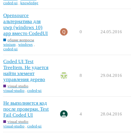
coded-ui
,
knowledge
Opensource
альтернатива для
uwp (windows 10)
0
24.05.2016
app вместо CodedUI
общие вопросы
winium
,
windows
,
coded-ui
Coded UI Test
TreeItem. Не удается
найти элемент
8
29.04.2016
управления дерево
visual studio
visual-studio
,
coded-ui
Не выполняется код
после проверки. Test
4
28.04.2016
Fail Coded UI
visual studio
visual-studio
,
coded-ui