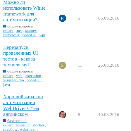
Можно ли
использовать White
framework для
6
06.09.2016
автоматизации?
общие вопросы
csharp
,
.net
,
ranorex
,
framework
,
coded-ui
,
wpf
Перезапуск
проваленных UI
тестов - какова
технология?
11
25.08.2016
общие вопросы
csharp
,
web
,
execution
,
visual-studio
,
coded-ui
,
java
Хороший канал по
автоматизации
WebDriver C# на
английском
8
10.08.2016
база знаний
csharp
,
selenium
,
docker
,
specflow
,
webdriver
,