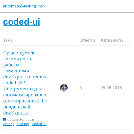
automated-testing.info
coded-ui
Тема
Ответов
Активность
Существует ли
возможность
работы с
элементами
devExpress в тестах
coded UI?
5
05.08.2018
Инструменты для
автоматизированног
о тестирования UI с
поддержкой
devExpress
общие вопросы
csharp
,
desktop
,
coded-ui