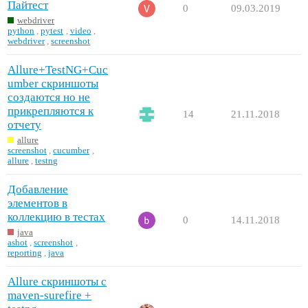
Пайтест
0
09.03.2019
webdriver
python
,
pytest
,
video
,
webdriver
,
screenshot
Allure+TestNG+Cuc
umber скриншоты
создаются но не
прикрепляются к
14
21.11.2018
отчету
allure
screenshot
,
cucumber
,
allure
,
testng
Добавление
элементов в
коллекцию в тестах
0
14.11.2018
java
ashot
,
screenshot
,
reporting
,
java
Allure скриншоты с
maven-surefire +