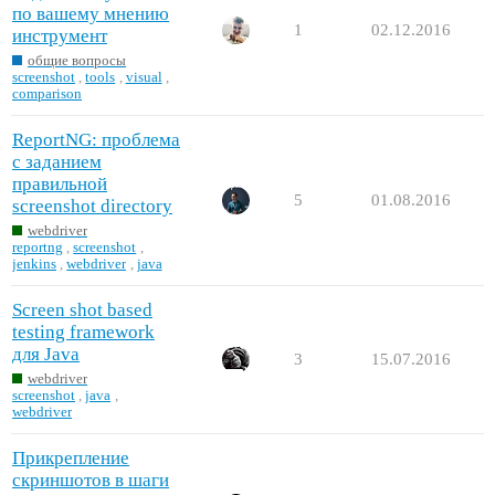
по вашему мнению
1
02.12.2016
инструмент
общие вопросы
screenshot
,
tools
,
visual
,
comparison
ReportNG: проблема
с заданием
правильной
5
01.08.2016
screenshot directory
webdriver
reportng
,
screenshot
,
jenkins
,
webdriver
,
java
Screen shot based
testing framework
для Java
3
15.07.2016
webdriver
screenshot
,
java
,
webdriver
Прикрепление
скриншотов в шаги