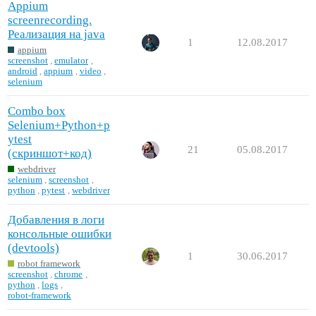
Appium
screenrecording.
Реализация на java
1
12.08.2017
appium
screenshot
,
emulator
,
android
,
appium
,
video
,
selenium
Combo box
Selenium+Python+p
ytest
21
05.08.2017
(скриншот+код)
webdriver
selenium
,
screenshot
,
python
,
pytest
,
webdriver
Добавления в логи
консольные ошибки
(devtools)
1
30.06.2017
robot framework
screenshot
,
chrome
,
python
,
logs
,
robot-framework