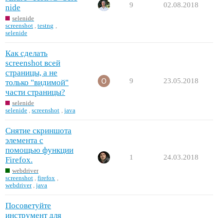
9
02.08.2018
nide
selenide
screenshot
,
testng
,
selenide
Как сделать
screenshot всей
страницы, а не
9
23.05.2018
только "видимой"
части страницы?
selenide
selenide
,
screenshot
,
java
Снятие скриншота
элемента c
помощью функции
1
24.03.2018
Firefox.
webdriver
screenshot
,
firefox
,
webdriver
,
java
Посоветуйте
инструмент для