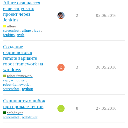
Allure отличается
если запускать
проект через
2
02.06.2016
Jenkins
allure
screenshot
,
allure
,
java
,
jenkins
,
xvfb
Создание
скриншотов в
remote варианте
robot framework на
3
30.05.2016
windows
robot framework
sap
,
windows
,
robot-framework
,
screenshot
,
python
Скриншоты ошибок
при провале тестов
8
27.05.2016
webdriver
screenshot
,
webdriver