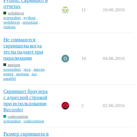
Python. Скриншот в
отчетах
11
10.06.2016
webdriver
screenshot
,
python
,
webdriver
,
reporting
,
jenkins
Не снимаются
скриншоты когда
тесты падают при
парализации
10
04.06.2016
appium
screenshot
,
java
,
maven
,
testng
,
appium
,
ios
,
parallel
Скриншот браузера
с адресной строкой
при использовании
2
02.06.2016
Recorder
codeception
screenshot
,
codeception
Размер скриншота в