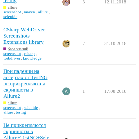
testng
3
12.11.2018
allure
screenshot
,
maven
,
allure
,
selenide
CSharp WebDriver
Screenshots
Extensions library
7
31.10.2018
база знаний
screenshot
,
csharp
,
webdriver
,
knowledge
При падении на
ассертах от TestNG
не прикрепляются
скриншоты в
1
17.08.2018
Allure2
allure
screenshot
,
selenide
,
allure
,
testng
Не прикрепляются
скриншоты в
Allure+TestNG+Sele