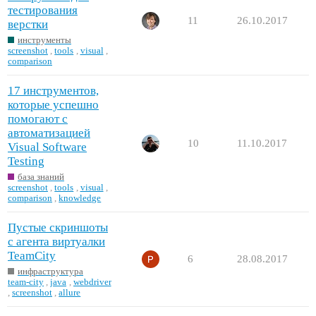
тестирования
11
26.10.2017
верстки
инструменты
screenshot
,
tools
,
visual
,
comparison
17 инструментов,
которые успешно
помогают с
автоматизацией
10
11.10.2017
Visual Software
Testing
база знаний
screenshot
,
tools
,
visual
,
comparison
,
knowledge
Пустые скриншоты
с агента виртуалки
TeamCity
6
28.08.2017
инфраструктура
team-city
,
java
,
webdriver
,
screenshot
,
allure