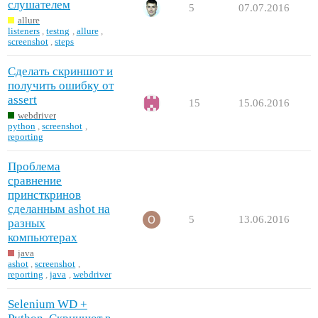
слушателем
5
07.07.2016
allure
listeners
,
testng
,
allure
,
screenshot
,
steps
Сделать скриншот и
получить ошибку от
assert
15
15.06.2016
webdriver
python
,
screenshot
,
reporting
Проблема
сравнение
принсткринов
сделанным ashot на
5
13.06.2016
разных
компьютерах
java
ashot
,
screenshot
,
reporting
,
java
,
webdriver
Selenium WD +