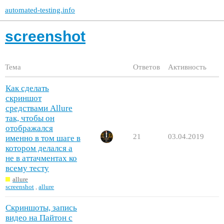
automated-testing.info
screenshot
Тема
Ответов
Активность
Как сделать
скриншот
средствами Allure
так, чтобы он
отображался
21
03.04.2019
именно в том шаге в
котором делался а
не в аттачментах ко
всему тесту
allure
screenshot
,
allure
Скриншоты, запись
видео на Пайтон с