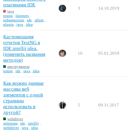
плагинами IDE
3
14.10.2019
java
testng
,
listeners
,
infrastructure
,
ide
,
allure
,
plugin
,
java
,
idea
Кастомизация
отчетов TestNG в
IDE intellij idea.
10
05.01.2019
(изменить названия
методов)
инструменты
testng
,
ide
,
java
,
idea
Как можно данные
массива веб
элементов с одной
страницы
5
09.11.2017
использовать в
другой?
webdriver
selenium
,
ide
,
intellij
,
webdriver
,
java
,
idea