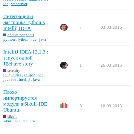
ide
,
webdriver
Интеграция и
настройка Jython в
7
03.03.2016
Intellij IDEA
общие вопросы
python
,
jython
,
ide
,
java
IntelliJ IDEA 13.1.3 :
запуск одной
JBehave story
1
26.03.2015
serenity
thucydides
,
eclipse
,
ide
,
jbehave
,
intellij
,
java
Плохо
импортируется
модули в Sikuli-IDE
8
10.09.2013
Ubuntu
sikuli
sikuli
,
ide
,
ubuntu