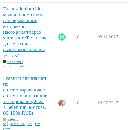
Где в selenium ide
можно посмотреть
все переменные,
которые я
насохранял через
0
08.11.2017
store, storeText и так
далее в ходе
выполнения набора
тестов?
webdriver
selenium
,
ide
Главный специалист
по
автотестированию /
автоматизированное
тестирование, Java
0
16.07.2017
+ Selenium, Москва,
80-180k RUB)
работа
sql
,
selenium
,
ide
,
jira
,
java