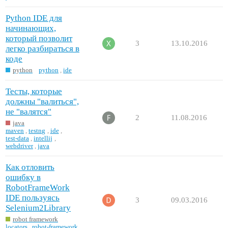
Python IDE для
начинающих,
который позволит
3
13.10.2016
легко разбираться в
коде
python
python
,
ide
Тесты, которые
должны "валиться",
не "валятся"
2
11.08.2016
java
maven
,
testng
,
ide
,
test-data
,
intellij
,
webdriver
,
java
Как отловить
ошибку в
RobotFrameWork
IDE пользуясь
3
09.03.2016
Selenium2Library
robot framework
locators
,
robot-framework
,