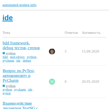
automated-testing.info
ide
Тема
Ответов
Активность
bdd framework.
debug тестов, степов
5
15.09.2020
python
bdd
,
step-object
,
python
,
pycharm
,
ide
,
debug
Вопрос по PyTest,
автокомплиту и
PyCharm
6
20.05.2020
python
python
,
pycharm
,
ide
,
pytest
Взаимодействие
лисенеров TestNG с