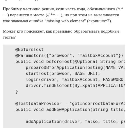
Проблему частично решил, если часть кода, обозначенного (// *
==) перенести в место (// ** ==), но при этом не вываливается
уже знакомая ошибка “missing web element” (скриншот2).
Может кто подскажет, как правильно обрабатывать подобные
тесты?
    @BeforeTest

    @Parameters({"browser", "mailboxAccount"})

    public void beforeTest(@Optional String brow
        prepareDBforApplicationTesting(NAME_VALU
        startTest(browser, BASE_URL);

        login(driver, mailboxAccount, PASSWORD_V
        driver.findElement(By.xpath(APPLICATIONS
    }

    @Test(dataProvider = "getIncorrectDataForAdd
    public void addNewApplication(String title, 
        addApplication(driver, false, title, pac