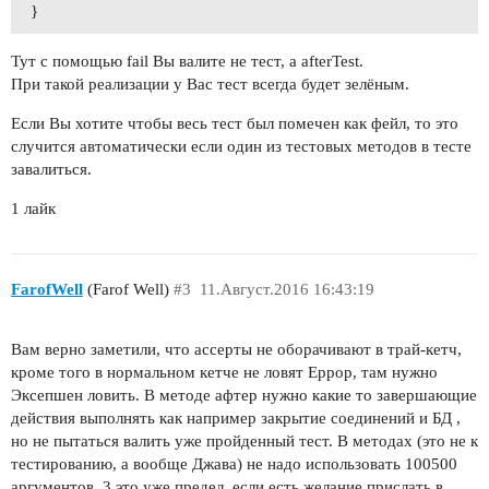
}
Тут с помощью fail Вы валите не тест, а afterTest.
При такой реализации у Вас тест всегда будет зелёным.
Если Вы хотите чтобы весь тест был помечен как фейл, то это
случится автоматически если один из тестовых методов в тесте
завалиться.
1 лайк
FarofWell
(Farof Well)
#3
11.Август.2016 16:43:19
Вам верно заметили, что ассерты не оборачивают в трай-кетч,
кроме того в нормальном кетче не ловят Еррор, там нужно
Эксепшен ловить. В методе афтер нужно какие то завершающие
действия выполнять как например закрытие соединений и БД ,
но не пытаться валить уже пройденный тест. В методах (это не к
тестированию, а вообще Джава) не надо использовать 100500
аргументов, 3 это уже предел, если есть желание прислать в