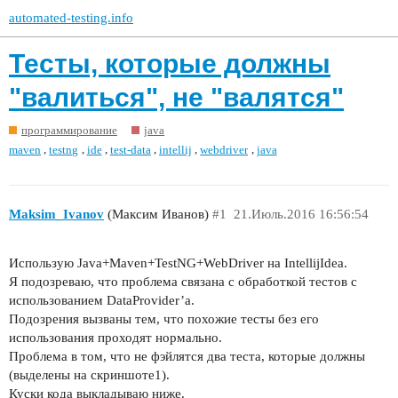
automated-testing.info
Тесты, которые должны
"валиться", не "валятся"
программирование
java
,
,
,
,
,
,
maven
testng
ide
test-data
intellij
webdriver
java
Maksim_Ivanov
(Максим Иванов)
#1
21.Июль.2016 16:56:54
Использую Java+Maven+TestNG+WebDriver на IntellijIdea.
Я подозреваю, что проблема связана с обработкой тестов с
использованием DataProvider’а.
Подозрения вызваны тем, что похожие тесты без его
использования проходят нормально.
Проблема в том, что не фэйлятся два теста, которые должны
(выделены на скриншоте1).
Куски кода выкладываю ниже.