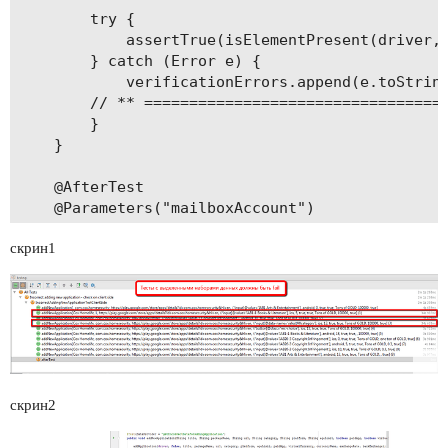
        try {

            assertTrue(isElementPresent(driver, 
        } catch (Error e) {

            verificationErrors.append(e.toString
        // ** ==================================
        }

    }

    @AfterTest

    @Parameters("mailboxAccount")

    public void afterTest(@Optional String mailb
скрин1
        driver.quit();

        clearDBafterTest(mailboxAccount);

        // * - проблемма в этой части кода =====
        String verificationErrorString = verific
        if (!"".equals(verificationErrorString))
            fail(verificationErrorString);

        }

        // =====================================
скрин2