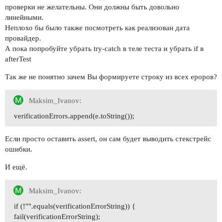
проверки не желательны. Они должны быть довольно
линейными.
Неплохо бы было также посмотреть как реализован дата
провайдер.
А пока попробуйте убрать try-catch в теле теста и убрать if в
afterTest
Так же не понятно зачем Вы формируете строку из всех ероров?
Maksim_Ivanov:
verificationErrors.append(e.toString());
Если просто оставить assert, он сам будет выводить стекстрейс
ошибки.
И ещё.
Maksim_Ivanov:
if (!"".equals(verificationErrorString)) {
fail(verificationErrorString);