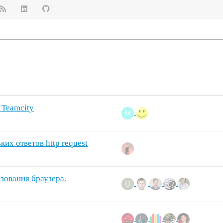
 Teamcity
r
ких ответов http request
зования браузера.