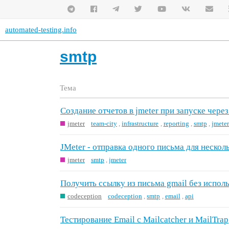
automated-testing.info
smtp
Тема
Создание отчетов в jmeter при запуске через
jmeter
team-city
,
infrastructure
,
reporting
,
smtp
,
jmete
JMeter - отправка одного письма для несколь
jmeter
smtp
,
jmeter
Получить ссылку из письма gmail без исполь
codeception
codeception
,
smtp
,
email
,
api
Тестирование Email с Mailcatcher и MailTrap