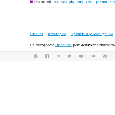
база знаний
rest
,
saas
,
php
,
smtp
,
email
,
phpunit
,
htt
Главная
Категории
Правила и рекомендации
На платформе
Discourse
, рекомендуется включить 