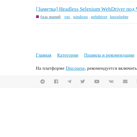
[Заметка] Headless Selenium WebDriver под 
база знаний
vnc
,
windows
,
webdriver
,
knowledge
Главная
Категории
Правила и рекомендации
На платформе
Discourse
, рекомендуется включить 