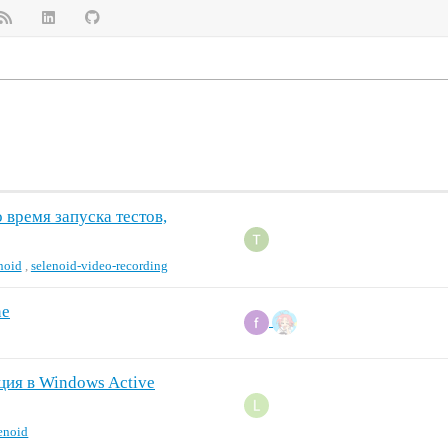
о время запуска тестов,
noid
,
selenoid-video-recording
ne
ация в Windows Active
enoid