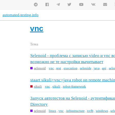
automated-testing.info
vnc
Тема
Selenoid - проблема с записью video и vnc в
возможно не те настройки вычитывает
selenoid
vnc
,
rest
,
execution
,
selenide
,
java
,
api
,
sele
staart sikuli+vnc+java robot on remote machi
sikuli
vnc
,
sikuli
,
robot-framework
Запуск автотестов на Selenoid - аутентифик
Directory
selenoid
linux
,
vnc
,
infrastructure
,
xvfb
,
windows
,
sel