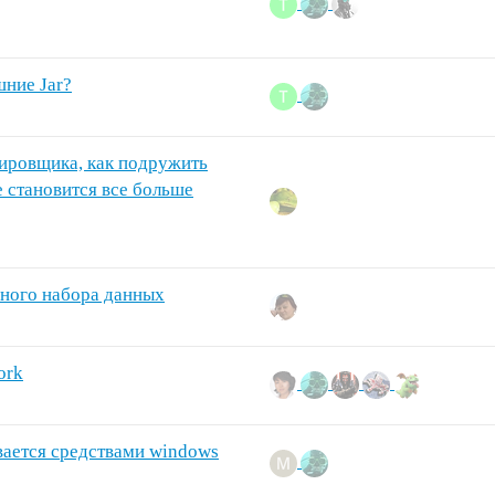
ние Jar?
естировщика, как подружить
е становится все больше
нного набора данных
ork
ывается средствами windows