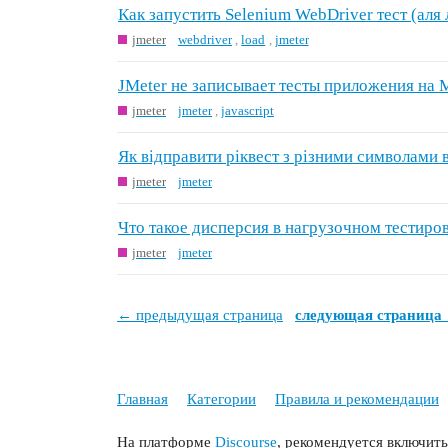
Как запустить Selenium WebDriver тест (аля 
jmeter
webdriver
,
load
,
jmeter
JMeter не записывает тесты приложения на M
jmeter
jmeter
,
javascript
Як відправити ріквест з різними символами в
jmeter
jmeter
Что такое дисперсия в нагрузочном тестиров
jmeter
jmeter
← предыдущая страница
следующая страница
Главная
Категории
Правила и рекомендации
На платформе
Discourse
, рекомендуется включить 