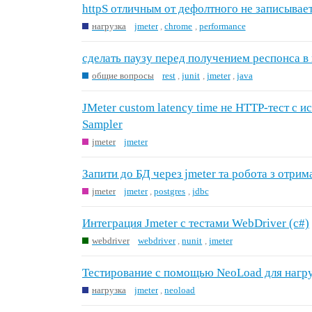
httpS отличным от дефолтного не записывае
нагрузка
jmeter
,
chrome
,
performance
сделать паузу перед получением респонса в r
общие вопросы
rest
,
junit
,
jmeter
,
java
JMeter custom latency time не HTTP-тест с 
Sampler
jmeter
jmeter
Запити до БД через jmeter та робота з отри
jmeter
jmeter
,
postgres
,
jdbc
Интеграция Jmeter с тестами WebDriver (c#)
webdriver
webdriver
,
nunit
,
jmeter
Тестирование с помощью NeoLoad для нагру
нагрузка
jmeter
,
neoload