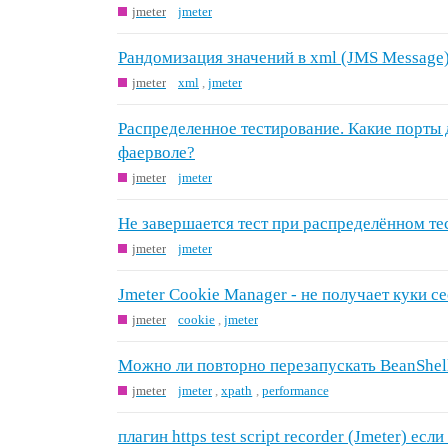
jmeter
jmeter
Рандомизация значений в xml (JMS Message
jmeter
xml
,
jmeter
Распределенное тестирование. Какие порты
фаерволе?
jmeter
jmeter
Не завершается тест при распределённом т
jmeter
jmeter
Jmeter Cookie Manager - не получает куки с
jmeter
cookie
,
jmeter
Можно ли повторно перезапускать BeanShel
jmeter
jmeter
,
xpath
,
performance
плагин https test script recorder (Jmeter) есл