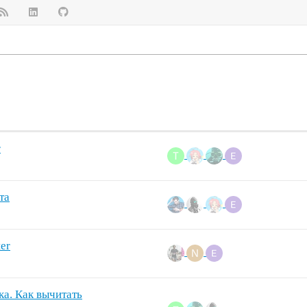
r
та
er
ка. Как вычитать