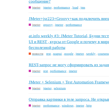
сообщение?
jmeter
jmeter
,
performance
,
load
,
jms
JMeter+jsr223+Groovy+как подключить внеш
jmeter
groovy
,
jmeter
,
performance
at.info weekly #3: JMeter Tutorial, Будни т
UI и REST , курсы от Google и почему в мир
бесполезной работы
новости
rest
,
soapui
,
google
,
jmeter
,
weekly
,
coursera
REST-запрос не могу сформировать из зада
jmeter
rest
,
performance
,
jmeter
JMeter + Selenium + Test Automation Framew
jmeter
jmeter
,
selenium
Отправка картинки в теле запроса. Не откр
jmeter
performance
,
windows
,
jmeter
,
http