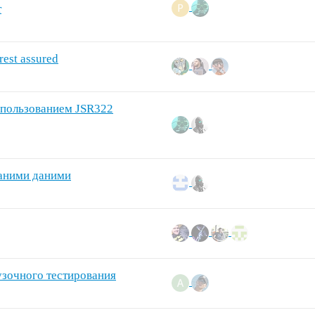
т
est assured
использованием JSR322
маними даними
зочного тестирования