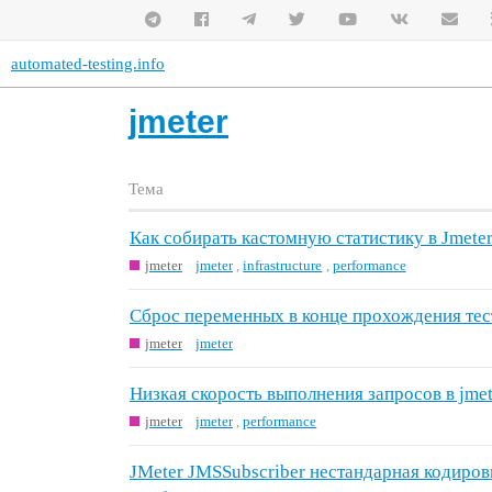
automated-testing.info
jmeter
Тема
Как собирать кастомную статистику в Jmete
jmeter
jmeter
,
infrastructure
,
performance
Сброс переменных в конце прохождения тес
jmeter
jmeter
Низкая скорость выполнения запросов в jmet
jmeter
jmeter
,
performance
JMeter JMSSubscriber нестандарная кодиров