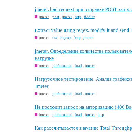
jmeter. bad request при отправке POST запро
jmeter
post
,
jmeter
,
http
,
fiddler
Extract value using regex, modify it and send 
jmeter
csv
,
regexp
,
http
,
jmeter
jmeter. Определение количества пользовате
нагрузке
jmeter
performance
,
load
,
jmeter
Нагрузочное тестирование. Анализ графиков
Jmeter
jmeter
performance
,
load
,
jmeter
Не проходит запрос на авторизацию (400 Bad
jmeter
performance
,
load
,
jmeter
,
http
Как рассчитывается значение Total Throughp