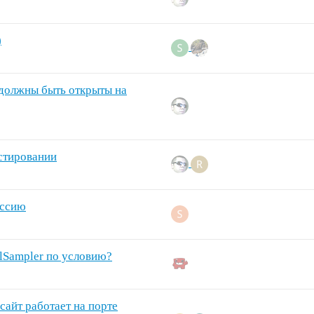
)
 должны быть открыты на
естировании
ессию
lSampler по условию?
и сайт работает на порте