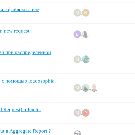
са с файлом в теле
in new request
лей при распределенной
 с помощью loadosophia.
 Request) в Jmeter
ut в Aggregate Report ?