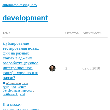
automated-testing.info
development
Тема
Ответов
Активность
Дублирование
тестирования новых
фич на разных
этапах в аджайл
разработке (ручное,
интеграционное,
2
02.05.2018
юнит) - хорошо или
плохо?
общие вопросы
agile
,
tdd
,
scrum
,
development
,
process
,
bottle-neck
,
add
Кто может
выступить внешним