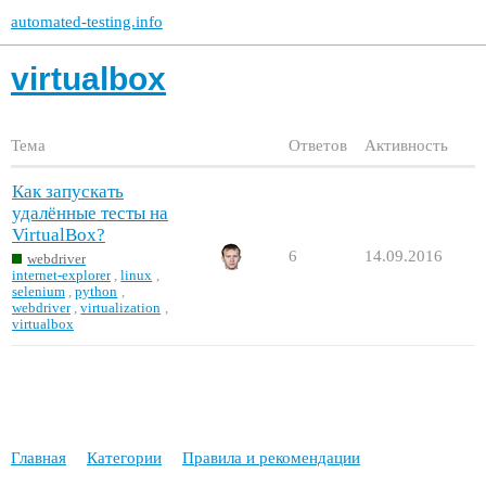
automated-testing.info
virtualbox
Тема
Ответов
Активность
Как запускать
удалённые тесты на
VirtualBox?
6
14.09.2016
webdriver
internet-explorer
,
linux
,
selenium
,
python
,
webdriver
,
virtualization
,
virtualbox
Главная
Категории
Правила и рекомендации