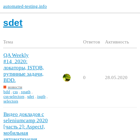
automated-testing.info
sdet
Тема
Ответов
Активность
QA Weekly
#14_2020:
локаторы, ISTQB,
рутинные задачи,
0
28.05.2020
BDD.
новости
bdd
,
css
,
xpath
,
css-selectors
,
sdet
,
isqtb
,
selectors
Видео докладов с
seleniumcamp 2020
[часть 2]: AspectJ,
мобильная
автоматизация,