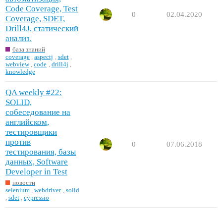
Code Coverage, Test
0
02.04.2020
Coverage, SDET,
Drill4J, статический
анализ.
база знаний
coverage
,
aspectj
,
sdet
,
webview
,
code
,
drill4j
,
knowledge
QA weekly #22:
SOLID,
собеседование на
английском,
тестировщики
против
0
07.06.2018
тестирования, базы
данных, Software
Developer in Test
новости
selenium
,
webdriver
,
solid
,
sdet
,
cypressio