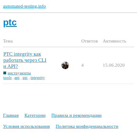
automated-testing.info
ptc
Тема
Ответов
Активность
PTC integrity как
работать через CLI
4
15.06.2020
и API?
инструменты
tools
,
api
,
ptc
,
integrity
Главная
Категории
Правила и рекомендации
Условия использования
Политика конфиденциальности