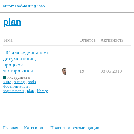
automated-testing.info
plan
Тема
Ответов
Активность
ПО для ведения тест
документации,
процесса
тестирования.
19
08.05.2019
инструменты
suite
,
testing
,
tools
,
documentation
,
requirements
,
plan
,
library
Главная
Категории
Правила и рекомендации