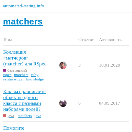
automated-testing.info
matchers
Тема
Ответов
Активность
Коллекция
«матчеров»
(matcher) для RSpec
3
10.01.2020
база знаний
rspec
,
matchers
,
ruby
,
syntax-sugar
,
knowledge
Как вы сравниваете
объекты одного
класса с разными
6
04.09.2017
наборами полей?
java
matchers
,
java
Помогите