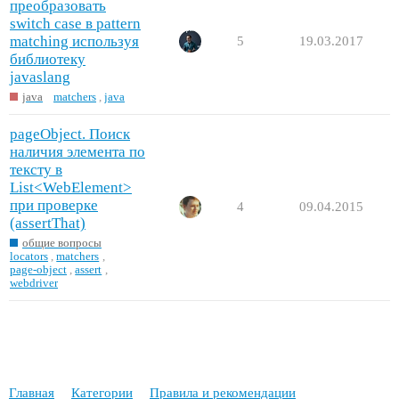
преобразовать
switch case в pattern
matching используя
5
19.03.2017
библиотеку
javaslang
java
matchers
,
java
pageObject. Поиск
наличия элемента по
тексту в
List<WebElement>
при проверке
4
09.04.2015
(assertThat)
общие вопросы
locators
,
matchers
,
page-object
,
assert
,
webdriver
Главная
Категории
Правила и рекомендации