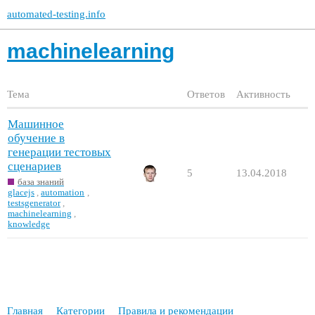
automated-testing.info
machinelearning
Тема
Ответов
Активность
Машинное
обучение в
генерации тестовых
сценариев
5
13.04.2018
база знаний
glacejs
,
automation
,
testsgenerator
,
machinelearning
,
knowledge
Главная
Категории
Правила и рекомендации