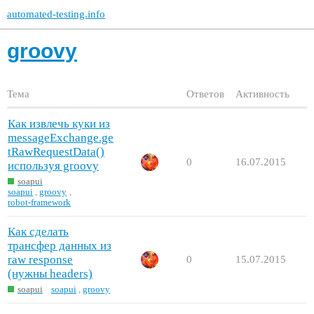
automated-testing.info
groovy
Тема
Ответов
Активность
Как извлечь куки из
messageExchange.ge
tRawRequestData()
0
16.07.2015
используя groovy
soapui
soapui
,
groovy
,
robot-framework
Как сделать
трансфер данных из
raw response
0
15.07.2015
(нужны headers)
soapui
soapui
,
groovy