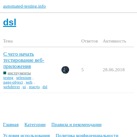
automated-testing.info
dsl
Тема
Ответов
Активность
С чего начать
тестирование веб-
приложения
5
28.06.2018
инструменты
testng
,
selenium
,
page-object
,
web
,
webdriver
,
ui
,
reactjs
,
dsl
Главная
Категории
Правила и рекомендации
Условия использования
Политика конфиденциальности