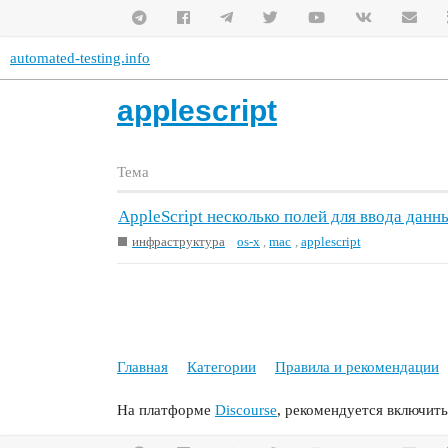
automated-testing.info
applescript
Тема
AppleScript несколько полей для ввода данн
инфраструктура
os-x
,
mac
,
applescript
Главная
Категории
Правила и рекомендации
На платформе
Discourse
, рекомендуется включить 