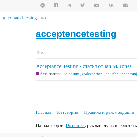
automated-testing.info
acceptencetesting
Тема
Acceptance Testing - статья от Ian M. Jones
база знаний
selenium
,
codeception
,
qa
,
php
,
phantomj
Главная
Категории
Правила и рекомендации
На платформе
Discourse
, рекомендуется включить 