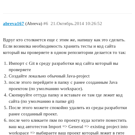
abreva167
(Abreva)
#6
21.Октябрь.2014 10:26:52
Вдруг кто столкнется еще с этим же, напишу как это сделать.
Если вознилка необходимость хранить тесты и код сайта
который вы проверяете в одном репозитории делается то так:
Импорт с Git в среду разработки код сайта который вы
проверяете
Создайте локально обычный Java-project
после этого перейдите в папку с ранее созданным Java
проектом (по умолчанию workspace).
Скопируйте оттуда папку и вставьте ее там где лежит код
сайта (по умолчанию в папке git)
После этого можете спокойно удалить из среды разработки
ранее созданный проект.
после чего кликаете пкм по проекту куда хотите поместить
ваш код автотестов Import => General => existing project into
workspace => выбираете ваш проект который лежит в гите