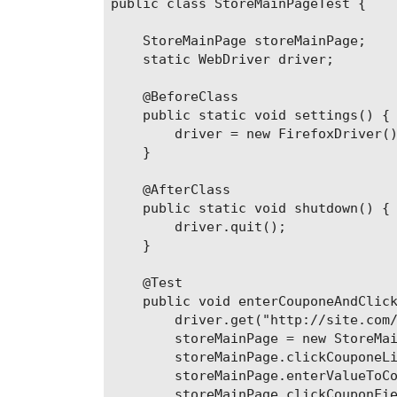
public class StoreMainPageTest {

            <groupId>ru.yandex.qatoo
            <artifactId>allure-junit
    StoreMainPage storeMainPage;

            <version>${allure.versio
    static WebDriver driver;

        </dependency>

    @BeforeClass

        <dependency>

    public static void settings() {

            <groupId>ru.yandex.qatoo
        driver = new FirefoxDriver()
            <artifactId>allure-repor
    }

            <version>${allure.versio
        </dependency>

    @AfterClass

    public static void shutdown() {

        <dependency>

        driver.quit();

            <groupId>ru.yandex.qatoo
    }

            <artifactId>allure-maven
            <version>2.0</version>

    @Test

        </dependency>

    public void enterCouponeAndClick
        driver.get("http://site.com/
        <dependency>

        storeMainPage = new StoreMai
            <groupId>org.aspectj</gr
        storeMainPage.clickCouponeLi
            <artifactId>aspectjweave
        storeMainPage.enterValueToCo
            <version>${aspectj.versi
        storeMainPage.clickCouponFie
        </dependency>
