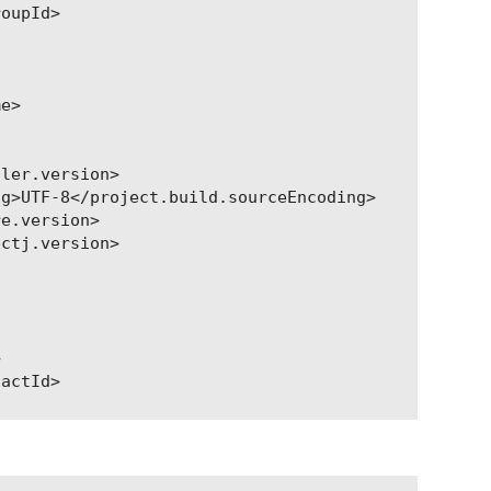
oupId>

e>

ler.version>

g>UTF-8</project.build.sourceEncoding>

e.version>

ctj.version>



actId>
