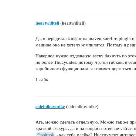
                    <artifactId>mave
                    <version>3.4</ve
                </plugin>

heartwilltell
(heartwilltell)
            </plugins>

        </pluginManagement>

    </build>

Да, я переделал конфиг на maven-surefire-plugin 
машине оно не хотело компилится. Потому я реш
    <reporting>

Наверное нужно отдельную ветку бахнуть по этом
        <excludeDefaults>true</exclu
по более Thucydides, потому что он гибкий, в от
        <plugins>

коробочного функционала заставляет дергаться гл
            <plugin>

                <groupId>ru.yandex.q
1 лайк
                <artifactId>allure-m
                <version>2.0</versio
                <configuration>

                    <resultsPattern>
sidelnikovmike
(sidelnikovmike)
                </configuration>

            </plugin>

        </plugins>

Ага, можно сделать отдельную. Можно так же при
    </reporting>

краткий экскурс, да и на вопросы отвечает. Если н
- как тебе идейка? Инструмент интерес
@polusok