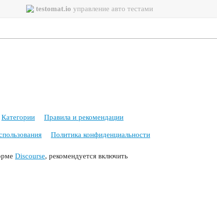
testomat.io
управление авто тестами
Категории
Правила и рекомендации
спользования
Политика конфиденциальности
орме
Discourse
, рекомендуется включить
/xsd/maven-4.0.0.xsd">
