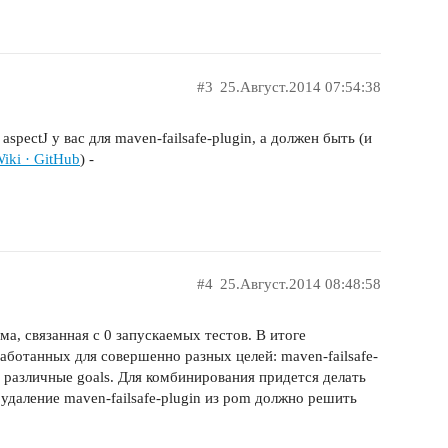
nt:${settings.localRepository}/org/aspectj/aspectj


#3
25.Август.2014 07:54:38
y>

e>listener</name>

ue>ru.yandex.qatools.allure.junit.AllureRunListene
spectJ у вас для maven-failsafe-plugin, а должен быть (и
ty>

Wiki · GitHub
) -
>

asses</parallel>

>2</threadCount>





#4
25.Август.2014 08:48:58
>org.aspectj</groupId>

tId>aspectjweaver</artifactId>

ма, связанная с 0 запускаемых тестов. В итоге
>1.8.2</version>

аботанных для совершенно разных целей: maven-failsafe-
>

ют различные goals. Для комбинирования придется делать
удаление maven-failsafe-plugin из pom должно решить
che.maven.plugins</groupId>
