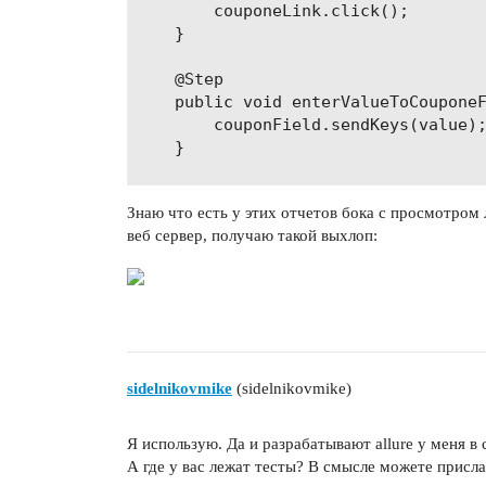
        couponeLink.click();

                </plugin>

    }

                <plugin>

                    <groupId>org.apa
    @Step

                    <artifactId>mave
    public void enterValueToCouponeF
                    <version>3.1</ve
        couponField.sendKeys(value);
                    <configuration>

    }

                        <source>${co
                        <target>${co
    @Step

                    </configuration>
Знаю что есть у этих отчетов бока с просмотром л
    public void clickCouponFieldAppl
                </plugin>

веб сервер, получаю такой выхлоп:
        couponFieldApplyButton.click
                <plugin>

    }

                    <groupId>org.apa
                    <artifactId>mave
                    <version>2.17</v
                </plugin>

                <plugin>

                    <groupId>org.apa
sidelnikovmike
(sidelnikovmike)
                    <artifactId>mave
                    <version>2.17</v
Я использую. Да и разрабатывают allure у меня в
                    <configuration>

А где у вас лежат тесты? В смысле можете присл
                        <testFailure