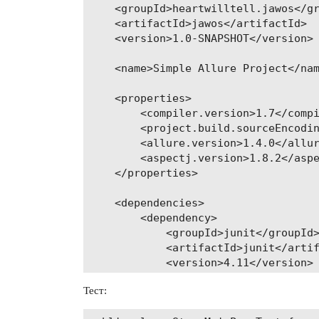
    <groupId>heartwilltell.jawos</gr
    <artifactId>jawos</artifactId>

    <version>1.0-SNAPSHOT</version>

    <name>Simple Allure Project</nam
    <properties>

        <compiler.version>1.7</compi
        <project.build.sourceEncodin
        <allure.version>1.4.0</allur
        <aspectj.version>1.8.2</aspe
    </properties>

    <dependencies>

        <dependency>

            <groupId>junit</groupId>
            <artifactId>junit</artif
            <version>4.11</version>

        </dependency>

Тест:
        <dependency>
