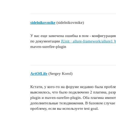
                        <argLine>

                            -javaage
                        </argLine>

                        <properties>
sidelnikovmike
(sidelnikovmike)
                            <propert
                                <nam
                                <val
У вас еще замечена ошибка в пом - конфигурация a
                            </proper
по документации
JUnit · allure-framework/allure1 
                        </properties
maven-surefire-plugin
                        <parallel>cl
                        <threadCount
                    </configuration>
                    <dependencies>

                        <dependency>
ArtOfLife
(Sergey Korol)
                            <groupId
                            <artifac
Кстати, у кого-то на форуме недавно была пробле
                            <version
выяснилось, что было подключено 2 плагина, разр
                        </dependency
plugin и maven-surefire-plugin. Оба плагина име
                    </dependencies>

дополнительные телодвижения. В базовом случае 
                </plugin>

проблему, если вы используете test goal.
                <plugin>

                    <groupId>org.apa