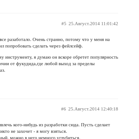
n-site-plugin</artifactId>

rsion>

#5
25.Август.2014 11:01:42
и все разаботало. Очень странно, потому что у меня на
ил попробовать сделать через фейлсейф.
у инструменту, я думаю он вскоре обретет популярность
deDefaults>

личии от фукудида,где любой выход за пределы
аз.
atools.allure</groupId>

aven-plugin</artifactId>

n>

**/allure-results</resultsPattern>

#6
25.Август.2014 12:40:18
влечь кого-нибудь из разработки сюда. Пусть сделает
икто не захочет - я могу взяться.
ный, можно в него немного углубиться.