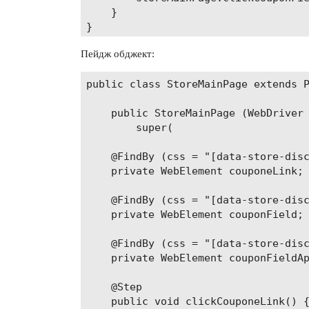
    }

        <dependency>

            <groupId>org.seleniumhq.
Пейдж обджект:
            <artifactId>selenium-ser
            <version>2.42.2</version
public class StoreMainPage extends P
        </dependency>

    public StoreMainPage (WebDriver 
        <dependency>

        super(

            <groupId>com.google.guav
            <artifactId>guava</artif
    @FindBy (css = "[data-store-disc
            <version>17.0</version>

    private WebElement couponeLink;

        </dependency>

    </dependencies>

    @FindBy (css = "[data-store-disc
    private WebElement couponField;

    <build>

        <pluginManagement>

    @FindBy (css = "[data-store-disc
            <plugins>

    private WebElement couponFieldAp
                <plugin>

                    <groupId>org.apa
    @Step

                    <artifactId>mave
    public void clickCouponeLink() {
                    <version>2.2</ve