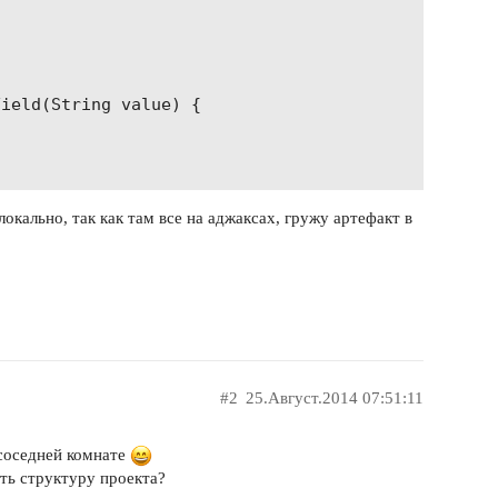
che.maven.plugins</groupId>

n-compiler-plugin</artifactId>

ield(String value) {

rsion>



mpiler.version}</source>

mpiler.version}</target>



окально, так как там все на аджаксах, гружу артефакт в
yButton() {

();

che.maven.plugins</groupId>

n-surefire-plugin</artifactId>

ersion>

che.maven.plugins</groupId>

#2
25.Август.2014 07:51:11
n-failsafe-plugin</artifactId>

ersion>

 соседней комнате
ать структуру проекта?
Ignore>false</testFailureIgnore>
