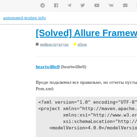
automated-testing.info
[Solved] Allure Frame
инфраструктура
allure
heartwilltell
(heartwilltell)
Вроде подключил все правильно, но отчеты пусты
Pom.xml:
<?xml version="1.0" encoding="UTF-8"
<project xmlns="http://maven.apache.
         xmlns:xsi="http://www.w3.or
         xsi:schemaLocation="http://
    <modelVersion>4.0.0</modelVersio