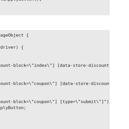
selenium</groupId>

ver</artifactId>

>

ageObject {

driver) {

a</groupId>

actId>

ount-block=\"index\"] [data-store-discount-goto=\"
ount-block=\"coupon\"] [data-store-discount-field=
ount-block=\"coupon\"] [type=\"submit\"]")

plyButton;

che.maven.plugins</groupId>

n-archetype-plugin</artifactId>



rsion>
