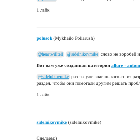
1 лайк
polusok
(Mykhailo Poliarush)
слово не воробей и
@heartwilltell
@sidelnikovmike
Вот вам уже созданная категория
allure - autom
раз ты уже знаешь кого-то из раз
@sidelnikovmike
раздел, чтобы они помогали другим решать пробл
1 лайк
sidelnikovmike
(sidelnikovmike)
Сделаем:)