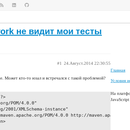
work не видит мои тесты
#1
24.Август.2014 22:30:55
Главная
е. Может кто-то юзал и встречался с такой проблемой?
Условия и
На платф
?>

JavaScript
org/POM/4.0.0"

g/2001/XMLSchema-instance"

maven.apache.org/POM/4.0.0 http://maven.apache.org
n>
