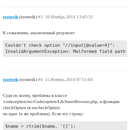
ezoterik
(ezoterik)
#3
10.Ноябрь.2014 13:45:33
К сожалению, аналогичный результат:
Couldn't check option "//input[@value=4]":

InvalidArgumentException: Malformed field path 
ezoterik
(ezoterik)
#4
11.Ноябрь.2014 07:51:04
Судя по всему, проблема в классе
/codeception/src/Codeception/Lib/InnerBrowser.php, в функции
checkOption (в uncheckOption
по идее та же проблема). Если эту строку: