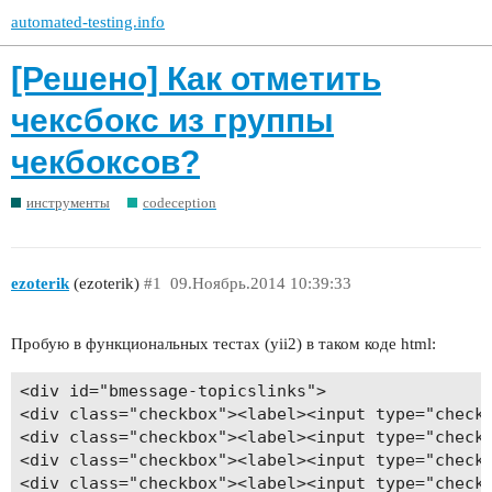
automated-testing.info
[Решено] Как отметить
чексбокс из группы
чекбоксов?
инструменты
codeception
ezoterik
(ezoterik)
#1
09.Ноябрь.2014 10:39:33
Пробую в функциональных тестах (yii2) в таком коде html:
<div id="bmessage-topicslinks">

<div class="checkbox"><label><input type="checkb
<div class="checkbox"><label><input type="checkb
<div class="checkbox"><label><input type="checkb
<div class="checkbox"><label><input type="checkb