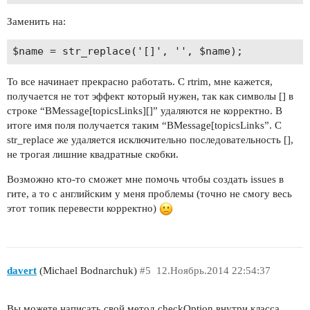
Заменить на:
То все начинает прекрасно работать. С rtrim, мне кажется,
получается не тот эффект который нужен, так как символы [] в
строке “BMessage[topicsLinks][]” удаляются не корректно. В
итоге имя поля получается таким “BMessage[topicsLinks”. С
str_replace же удаляется исключительно последовательность [],
не трогая лишние квадратные скобки.
Возможно кто-то сможет мне помочь чтобы создать issues в
гите, а то с английским у меня проблемы (точно не смогу весь
этот топик перевести корректно)
davert
(Michael Bodnarchuk)
#5
12.Ноябрь.2014 22:54:37
Вы можете написать свой метод checkOption внутри класса