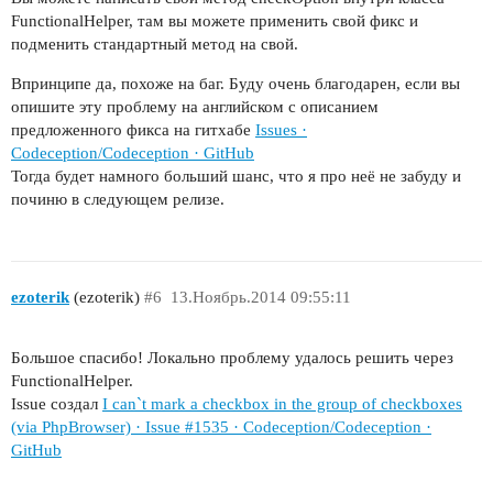
FunctionalHelper, там вы можете применить свой фикс и
подменить стандартный метод на свой.
Впринципе да, похоже на баг. Буду очень благодарен, если вы
опишите эту проблему на английском с описанием
предложенного фикса на гитхабе
Issues ·
Codeception/Codeception · GitHub
Тогда будет намного больший шанс, что я про неё не забуду и
починю в следующем релизе.
ezoterik
(ezoterik)
#6
13.Ноябрь.2014 09:55:11
Большое спасибо! Локально проблему удалось решить через
FunctionalHelper.
Issue создал
I can`t mark a checkbox in the group of checkboxes
(via PhpBrowser) · Issue #1535 · Codeception/Codeception ·
GitHub