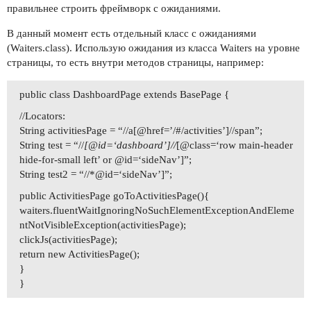
правильнее строить фреймворк с ожиданиями.
В данный момент есть отдельный класс с ожиданиями
(Waiters.class). Использую ожидания из класса Waiters на уровне
страницы, то есть внутри методов страницы, например:
public class DashboardPage extends BasePage {
//Locators:
String activitiesPage = “//a[@href=’/#/activities’]//span”;
String test = “//
[@id=‘dashboard’]//
[@class=‘row main-header
hide-for-small left’ or @id=‘sideNav’]”;
String test2 = “//*@id=‘sideNav’]”;
public ActivitiesPage goToActivitiesPage(){
waiters.fluentWaitIgnoringNoSuchElementExceptionAndEleme
ntNotVisibleException(activitiesPage);
clickJs(activitiesPage);
return new ActivitiesPage();
}
}