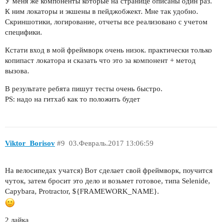
У меня же компоненты которые на странице описаны один раз.
К ним локаторы и экшены в пейджобжект. Мне так удобно.
Скриншотики, логирование, отчеты все реализовано с учетом
специфики.
Кстати вход в мой фреймворк очень низок. практически только
копипаст локатора и сказать что это за компонент + метод
вызова.
В результате ребята пишут тесты очень быстро.
PS: надо на гитхаб как то положить будет
Viktor_Borisov
#9
03.Февраль.2017 13:06:59
На велосипедах учатся) Вот сделает свой фреймворк, поучится
чуток, затем бросит это дело и возьмет готовое, типа Selenide,
Capybara, Protractor, ${FRAMEWORK_NAME}.
2 лайка