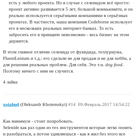
есть у любого проекта. Но в случае с селенидом всё просто:
проект активно развивается 5 лет, большой коммьюнити, и он
реально используется серьёзными компаниями в серьёзных
проектах. В частности, наша компания Codeborne использует
его в нескольких реальных интернет-банках. То есть
забросить его в принципе невозможно - весь бизнес на этом
держится.
В этом главное отличие селенида от фукидида, теллуриума,
FluentLenium и т.д.: его сделали не для продаж и не для хобби, а
для решения реальных проблем. Для себя. Это т.н.
dog food
.
Поэтому ничего с ним не случится.
4 лайка
xotabu4
(Oleksandr Khotemskyi)
#14
09.Февраль.2017 14:54:22
Как минимум - стоит попробовать.
Selenide как раз один из тех инструментов которые легко понять
и разобраться, а потом удивляешься - как я жил без этого все