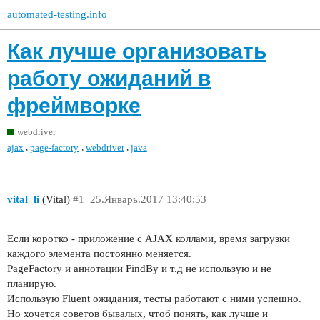
automated-testing.info
Как лучше организовать
работу ожиданий в
фреймворке
webdriver
,
,
,
ajax
page-factory
webdriver
java
vital_li
(Vital)
#1
25.Январь.2017 13:40:53
Если коротко - приложение с AJAX коллами, время загрузки
каждого элемента постоянно меняется.
PageFactory и аннотации FindBy и т.д не использую и не
планирую.
Использую Fluent ожидания, тесты работают с ними успешно.
Но хочется советов бывалых, чтоб понять, как лучше и