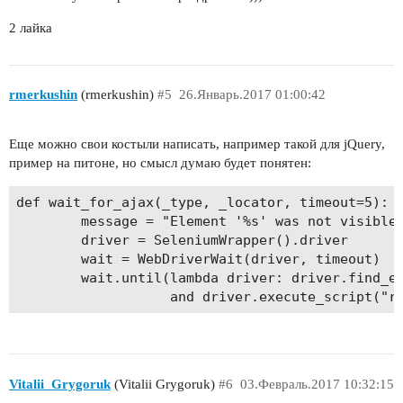
2 лайка
rmerkushin
(rmerkushin)
#5
26.Январь.2017 01:00:42
Еще можно свои костыли написать, например такой для jQuery,
пример на питоне, но смысл думаю будет понятен:
def wait_for_ajax(_type, _locator, timeout=5):

        message = "Element '%s' was not visible 
        driver = SeleniumWrapper().driver

        wait = WebDriverWait(driver, timeout)

        wait.until(lambda driver: driver.find_el
Vitalii_Grygoruk
(Vitalii Grygoruk)
#6
03.Февраль.2017 10:32:15