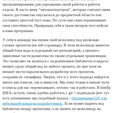
программирование для упрощения своей работы и работы
отдела. Я часто вижу “автоматизаторов”, которые считают ниже
своего достоинства опускаться до предметной области или
составить простой тест-план. По сути они сами ограничивают
свои способности. Превращая себя в трансляторов тест-кейсов
в язык программы.
У себя в команде мы пилим свой велосипед под несколько
схожих проектов (не вэб-страницы). В этом велосипеде вынесен
общий блок кода в отдельный гит-репозитарий, а проекто-
зависимые части разнесены по своим отдельным хранилищам.
Это позволяет не возиться с подключением библиотек и видеть/
менять сразу общий код из любого проекта, но при этом не
мешает вести параллельную разработку всех проектов,
сохраняя их специфику. Уверен, что и у этого подхода найдется
много как плюсов, так и минусов. Мы пока только в начале пути
и плюсы для нас перевешивают, потому так и работаем. В Intellij
IDEA, кстати, очень удобно работать с git + подмодули (вот тут
есть упоминание про подобный подход -
Организация GIT для
небольшой команды разработчиков.
. Если нужно шарить код
библиотек между проектами, а не пилить по велосипеду на