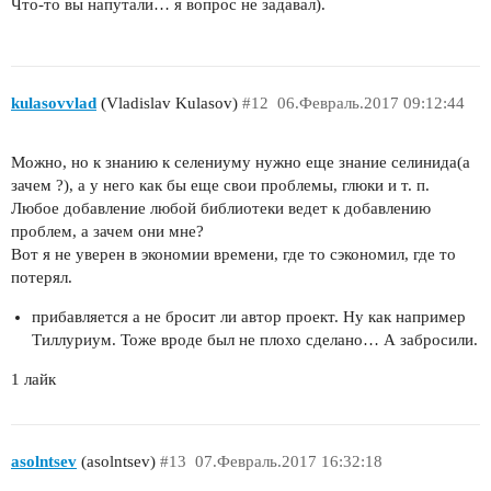
Что-то вы напутали… я вопрос не задавал).
kulasovvlad
(Vladislav Kulasov)
#12
06.Февраль.2017 09:12:44
Можно, но к знанию к селениуму нужно еще знание селинида(а
зачем ?), а у него как бы еще свои проблемы, глюки и т. п.
Любое добавление любой библиотеки ведет к добавлению
проблем, а зачем они мне?
Вот я не уверен в экономии времени, где то сэкономил, где то
потерял.
прибавляется а не бросит ли автор проект. Ну как например
Тиллуриум. Тоже вроде был не плохо сделано… А забросили.
1 лайк
asolntsev
(asolntsev)
#13
07.Февраль.2017 16:32:18