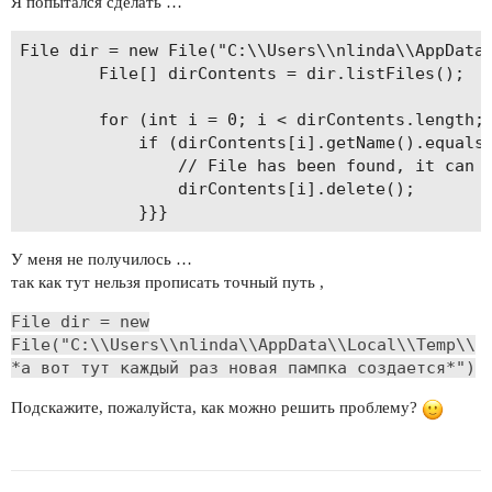
Я попытался сделать …
File dir = new File("C:\\Users\\nlinda\\AppData\
        File[] dirContents = dir.listFiles();

        for (int i = 0; i < dirContents.length; 
            if (dirContents[i].getName().equals(
                // File has been found, it can n
                dirContents[i].delete();

У меня не получилось …
так как тут нельзя прописать точный путь ,
File dir = new
File("C:\\Users\\nlinda\\AppData\\Local\\Temp\\
*а вот тут каждый раз новая пампка создается*")
Подскажите, пожалуйста, как можно решить проблему?