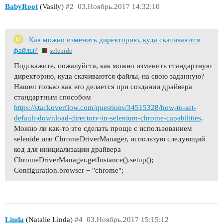
BabyRoot
(Vasily)
#2
03.Ноябрь.2017 14:32:10
Как можно изменить директорию, куда скачиваются
файлы?
selenide
Подскажите, пожалуйста, как можно изменить стандартную
директорию, куда скачиваются файлы, на свою заданную?
Нашел только как это делается при создании драйвера
стандартным способом
https://stackoverflow.com/questions/34515328/how-to-set-
default-download-directory-in-selenium-chrome-capabilities
.
Можно ли как-то это сделать проще с использованием
selenide или ChromeDriverManager, использую следующий
код для инициализации драйвера
ChromeDriverManager.getInstance().setup();
Configuration.browser = "chrome";
Linda
(Natalie Linda)
#4
03.Ноябрь.2017 15:15:12