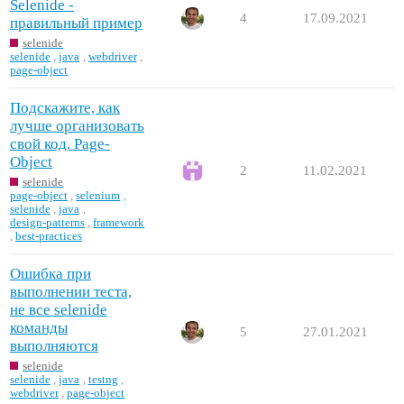
Selenide -
4
17.09.2021
правильный пример
selenide
selenide
,
java
,
webdriver
,
page-object
Подскажите, как
лучше организовать
свой код. Page-
Object
2
11.02.2021
selenide
page-object
,
selenium
,
selenide
,
java
,
design-patterns
,
framework
,
best-practices
Ошибка при
выполнении теста,
не все selenide
команды
5
27.01.2021
выполняются
selenide
selenide
,
java
,
testng
,
webdriver
,
page-object