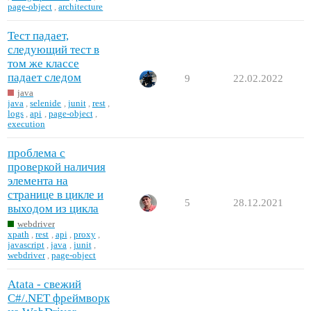
page-object
,
architecture
Тест падает,
следующий тест в
том же классе
падает следом
9
22.02.2022
java
java
,
selenide
,
junit
,
rest
,
logs
,
api
,
page-object
,
execution
проблема с
проверкой наличия
элемента на
странице в цикле и
5
28.12.2021
выходом из цикла
webdriver
xpath
,
rest
,
api
,
proxy
,
javascript
,
java
,
junit
,
webdriver
,
page-object
Atata - свежий
C#/.NET фреймворк