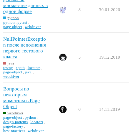
множестве данных в
8
30.01.2020
одной форме
python
python
,
pytest
,
page-object
,
webdriver
NullPointerExceptio
n после исполнения
первого тестового
класса
5
19.12.2019
java
testng
,
xpath
,
locators
,
page-object
,
java
,
webdriver
Вопросы по
некоторым
моментам в Page
Object
0
14.11.2019
webdriver
page-object
,
python
,
design-patterns
,
locators
,
page-factory
,
best-practices
,
webdriver