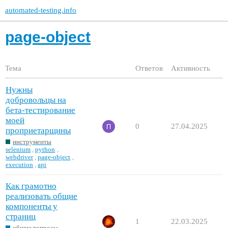
automated-testing.info
page-object
Тема
Ответов
Активность
Нужны
добровольцы на
бета-тестирование
моей
0
27.04.2025
проприетарщины
инструменты
selenium
,
python
,
webdriver
,
page-object
,
execution
,
api
Как грамотно
реализовать общие
компоненты у
страниц
1
22.03.2025
общие вопросы