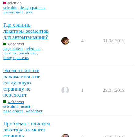
selenide
selenide
,
design-patterns
,
page-object
,
java
Где хранить
локаторы элементов
для автомтаизации?
4
01.08.2019
webdriver
page-object
,
selenium
,
locators
,
webdriver
,
design-patterns
Элемент кнопки
нажимается а не
следующую
страницу не
1
29.07.2019
переходит
webdriver
selenium
,
assert
,
page-object
,
webdriver
Проблема с поиском
локатора элемента
страницы