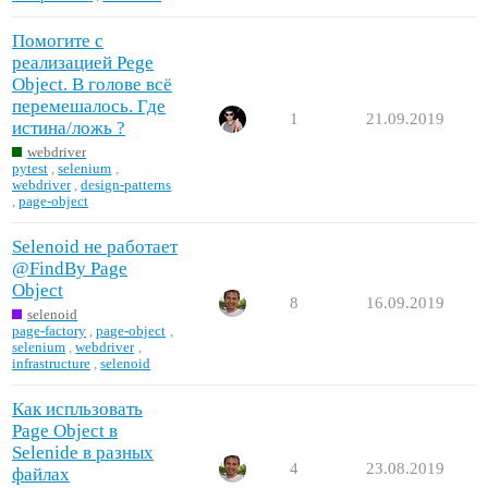
Помогите с
реализацией Pege
Object. В голове всё
перемешалось. Где
1
21.09.2019
истина/ложь ?
webdriver
pytest
,
selenium
,
webdriver
,
design-patterns
,
page-object
Selenoid не работает
@FindBy Page
Object
8
16.09.2019
selenoid
page-factory
,
page-object
,
selenium
,
webdriver
,
infrastructure
,
selenoid
Как испльзовать
Page Object в
Selenide в разных
4
23.08.2019
файлах