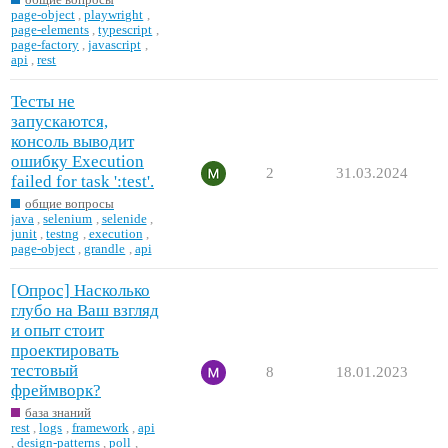
page-object
,
playwright
,
page-elements
,
typescript
,
page-factory
,
javascript
,
api
,
rest
Тесты не
запускаются,
консоль выводит
ошибку Execution
2
31.03.2024
failed for task ':test'.
общие вопросы
java
,
selenium
,
selenide
,
junit
,
testng
,
execution
,
page-object
,
grandle
,
api
[Опрос] Насколько
глубо на Ваш взгляд
и опыт стоит
проектировать
тестовый
8
18.01.2023
фреймворк?
база знаний
rest
,
logs
,
framework
,
api
,
design-patterns
,
poll
,