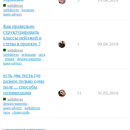
3
19.06.2019
webdriver
webdriver
,
locators
,
page-object
Как правильно
структурировать
классы пейджей и
степы в проекте ?
1
08.06.2019
webdriver
webdriver
,
selenium
,
java
,
testng
,
design-patterns
,
page-object
есть два теста где
разное только одно
поле ... способы
оптимизации
11
31.05.2019
webdriver
design-patterns
,
page-object
,
webdriver
,
java
,
clean-code
следующая страница →