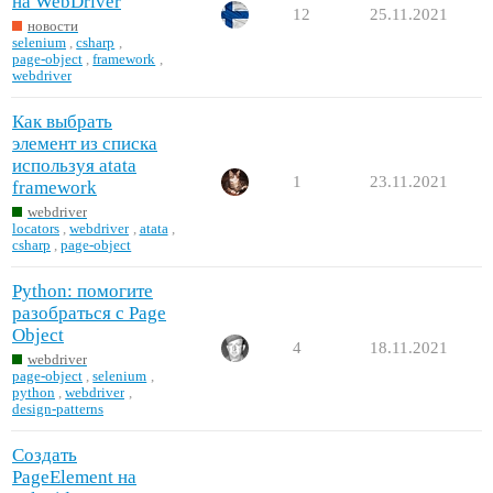
на WebDriver
12
25.11.2021
новости
selenium
,
csharp
,
page-object
,
framework
,
webdriver
Как выбрать
элемент из списка
используя atata
1
23.11.2021
framework
webdriver
locators
,
webdriver
,
atata
,
csharp
,
page-object
Python: помогите
разобраться с Page
Object
4
18.11.2021
webdriver
page-object
,
selenium
,
python
,
webdriver
,
design-patterns
Создать
PageElement на