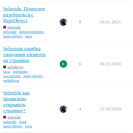
Selenide. Помогите
разобраться с
PageObject
8
10.01.2021
selenide
selenide
,
design-patterns
,
page-object
,
java
Selenium ошибка
ожидания элемента
на странице
6
30.11.2020
webdriver
java
,
selenium
,
exceptions
,
page-object
,
webdriver
Selenide как
правильно
открывать
4
12.10.2020
страницу?
selenide
selenide
,
load
,
page-object
,
java