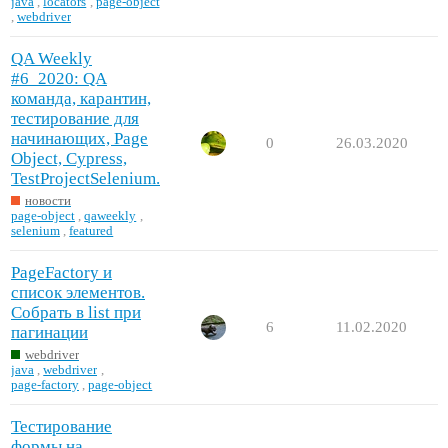
java
,
locators
,
page-object
,
webdriver
QA Weekly
#6_2020: QA
команда, карантин,
тестирование для
начинающих, Page
0
26.03.2020
Object, Cypress,
TestProjectSelenium.
новости
page-object
,
qaweekly
,
selenium
,
featured
PageFactory и
список элементов.
Собрать в list при
6
11.02.2020
пагинации
webdriver
java
,
webdriver
,
page-factory
,
page-object
Тестирование
формы на