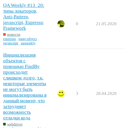
QA Weekly #13_20:
типы локаторов,
Anti-Pattern,
javascript, Espresso
0
21.05.2020
Framework
новости
espresso
,
page-object
,
javascript
,
qaweekly
Инициализация
объектов с
помощью FindBy
происходит
слишком долго, т.к.
некоторые элементы
не могут быть
3
28.04.2020
инициализированы в
данный момент, что
затрудняет
возможность
отладки кода
webdriver